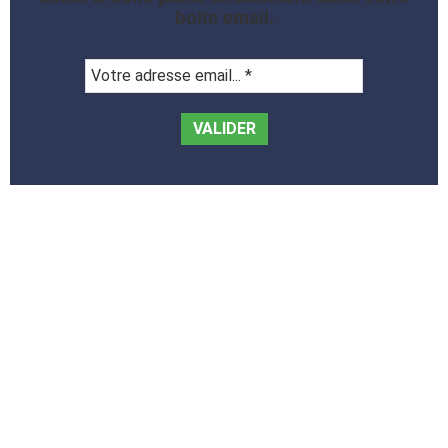
boite email.
Votre
adresse
email...
*