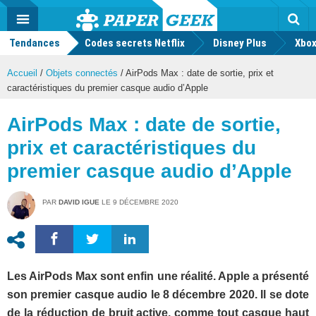
geek
Push
Dark
Facebook
Twitter
Youtube
Notification
MENU
Mode
Actu
geek
Tendances
Codes secrets Netflix
Disney Plus
Rec
Xbox
Accueil
/
Objets connectés
/
AirPods Max : date de sortie, prix et
caractéristiques du premier casque audio d’Apple
AirPods Max : date de sortie,
prix et caractéristiques du
premier casque audio d’Apple
PAR
DAVID IGUE
LE
9 DÉCEMBRE 2020
Les AirPods Max sont enfin une réalité. Apple a présenté
son premier casque audio le 8 décembre 2020. Il se dote
de la réduction de bruit active, comme tout casque haut