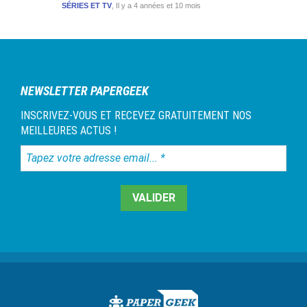
SÉRIES ET TV
Il y a 4 années et 10 mois
NEWSLETTER PAPERGEEK
INSCRIVEZ-VOUS ET RECEVEZ GRATUITEMENT NOS
MEILLEURES ACTUS !
Tapez
votre
adresse
email...
*