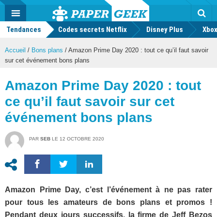
geek
Push
Dark
Facebook
Twitter
Youtube
Notification
MENU
Mode
Actu
geek
Tendances
Codes secrets Netflix
Disney Plus
Rec
Xbox
Accueil
/
Bons plans
/
Amazon Prime Day 2020 : tout ce qu’il faut savoir
sur cet événement bons plans
Amazon Prime Day 2020 : tout
ce qu’il faut savoir sur cet
événement bons plans
PAR
SEB
LE
12 OCTOBRE 2020
Amazon Prime Day, c’est l’événement à ne pas rater
pour tous les amateurs de bons plans et promos !
Pendant deux jours successifs, la firme de Jeff Bezos