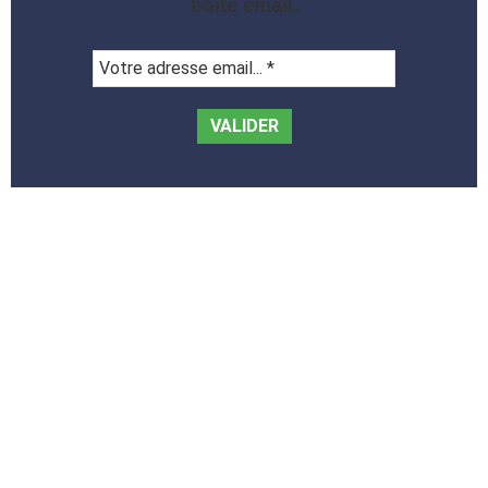
boite email.
Votre
adresse
email...
*