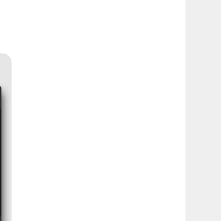
latérale
1