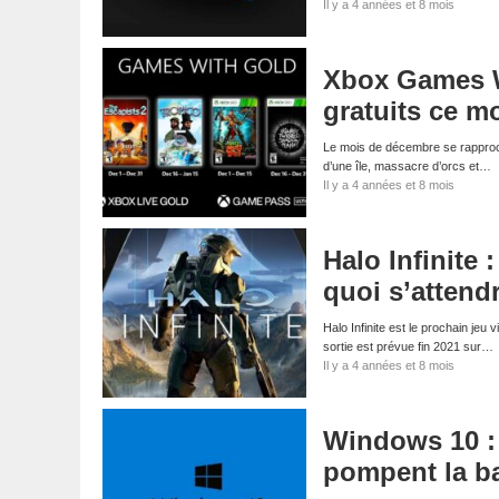
Il y a 4 années et 8 mois
Xbox Games W
gratuits ce m
Le mois de décembre se rapproch
d’une île, massacre d’orcs et…
Il y a 4 années et 8 mois
Halo Infinite 
quoi s’attend
Halo Infinite est le prochain je
sortie est prévue fin 2021 sur…
Il y a 4 années et 8 mois
Windows 10 : 
pompent la ba