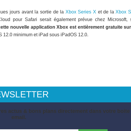
es jours avant la sortie de la
Xbox Series X
et de la
Xbox S
ud pour Safari serait également prévue chez Microsoft, 
tte nouvelle application Xbox est entièrement gratuite sur
OS 12.0 minimum et iPad sous iPadOS 12.0.
EWSLETTER
es actus & bons plans directement dans votre boite
email.