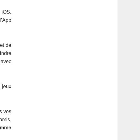
 iOS,
l’App
et de
eindre
 avec
 jeux
s vos
 amis,
omme