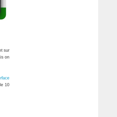
t sur
is on
rface
le 10