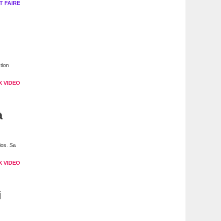
 FAIRE
tion
X VIDEO
à
ios. Sa
X VIDEO
i