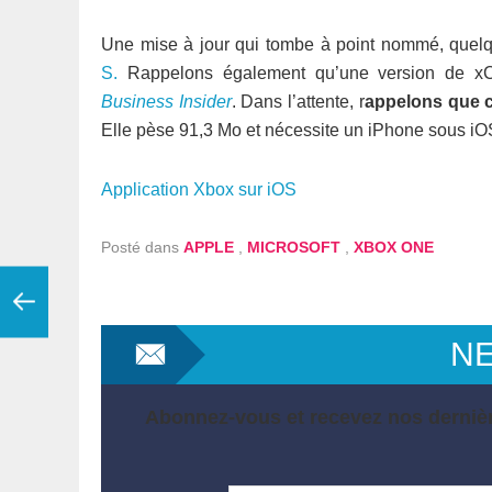
Une mise à jour qui tombe à point nommé, quelqu
S.
Rappelons également qu’une version de xClo
Business Insider
. Dans l’attente, r
appelons que ce
Elle pèse 91,3 Mo et nécessite un iPhone sous i
Application Xbox sur iOS
Posté dans
APPLE
,
MICROSOFT
,
XBOX ONE
N
Abonnez-vous et recevez nos dernièr