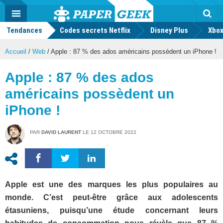
geek
Push
Dark
Facebook
Twitter
Youtube
Notification
MENU
Mode
Actu
geek
Tendances
Codes secrets Netflix
Disney Plus
Rec
Xbox
Accueil
/
Web
/
Apple : 87 % des ados américains possèdent un iPhone !
Apple : 87 % des ados
américains possèdent un
iPhone !
PAR
DAVID LAURENT
LE
12 OCTOBRE 2022
Apple est une des marques les plus populaires au
monde. C’est peut-être grâce aux adolescents
étasuniens, puisqu’une étude concernant leurs