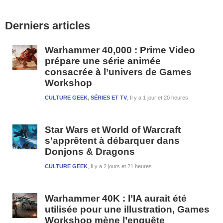
Barre
Derniers articles
latérale
1
Warhammer 40,000 : Prime Video
prépare une série animée
consacrée à l’univers de Games
Workshop
CULTURE GEEK
,
SÉRIES ET TV
Il y a 1 jour et 20 heures
Star Wars et World of Warcraft
s’apprêtent à débarquer dans
Donjons & Dragons
CULTURE GEEK
Il y a 2 jours et 21 heures
Warhammer 40K : l’IA aurait été
utilisée pour une illustration, Games
Workshop mène l’enquête