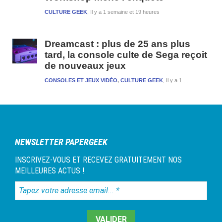
CULTURE GEEK
Il y a 1 semaine et 19 heures
Dreamcast : plus de 25 ans plus
tard, la console culte de Sega reçoit
de nouveaux jeux
CONSOLES ET JEUX VIDÉO
,
CULTURE GEEK
Il y a 1 semaine et 19 heures
NEWSLETTER PAPERGEEK
INSCRIVEZ-VOUS ET RECEVEZ GRATUITEMENT NOS
MEILLEURES ACTUS !
Tapez
votre
adresse
email...