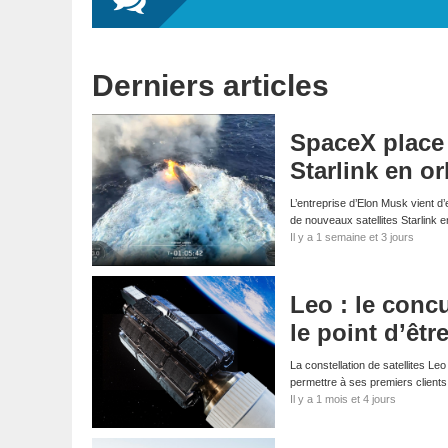
Derniers articles
SpaceX place 
Starlink en or
L’entreprise d’Elon Musk vient d
de nouveaux satellites Starlink 
Il y a 1 semaine et 3 jours
Leo : le conc
le point d’êtr
La constellation de satellites Le
permettre à ses premiers clients 
Il y a 1 mois et 4 jours