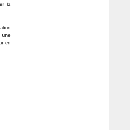
latérale
er la
1
ation
r
une
eur en