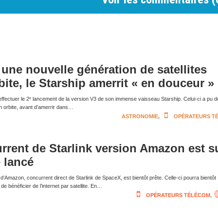
une nouvelle génération de satellites
bite, le Starship amerrit « en douceur »
’effectuer le 2ᵉ lancement de la version V3 de son immense vaisseau Starship. Celui-ci a pu dé
en orbite, avant d’amerrir dans…
ASTRONOMIE
,
OPÉRATEURS T
urrent de Starlink version Amazon est s
e lancé
o d’Amazon, concurrent direct de Starlink de SpaceX, est bientôt prête. Celle-ci pourra bientôt
de bénéficier de l’internet par satellite. En…
OPÉRATEURS TÉLÉCOM
,