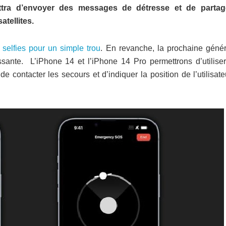
ttra d’envoyer des messages de détresse et de partag
atellites.
selfies pour un simple trou
. En revanche, la prochaine génér
ssante. L’iPhone 14 et l’iPhone 14 Pro permettrons d’utilise
n de contacter les secours et d’indiquer la position de l’utilisat