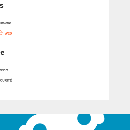
is
emblerait
WEB
ée
ifient
CURITÉ