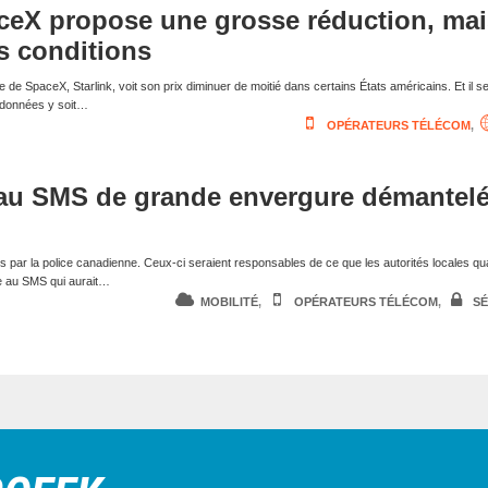
aceX propose une grosse réduction, ma
s conditions
te de SpaceX, Starlink, voit son prix diminuer de moitié dans certains États américains. Et il s
 données y soit…
OPÉRATEURS TÉLÉCOM
,
au SMS de grande envergure démantel
és par la police canadienne. Ceux-ci seraient responsables de ce que les autorités locales qual
e au SMS qui aurait…
MOBILITÉ
,
OPÉRATEURS TÉLÉCOM
,
SÉ