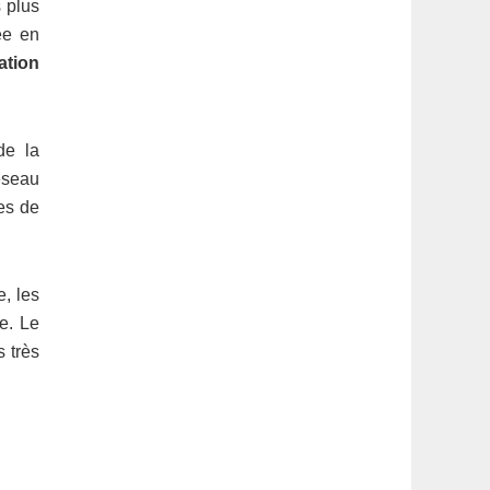
s plus
ée en
ation
de la
réseau
les de
e, les
e. Le
s très