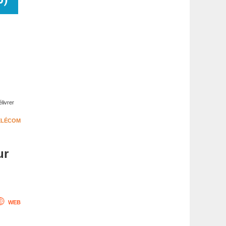
livrer
ÉLÉCOM
ur
WEB