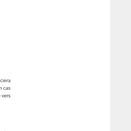
iciera
n cas
e vers