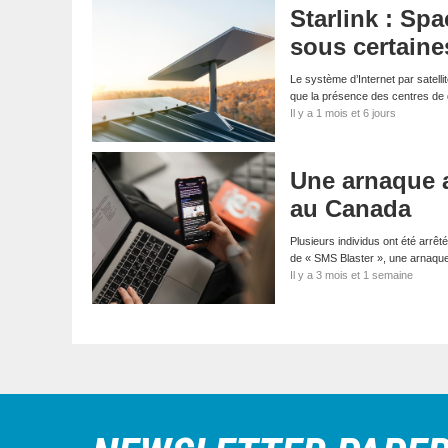
Starlink : Sp
sous certaine
Le système d’Internet par satelli
que la présence des centres de
Il y a 1 mois et 6 jours
Une arnaque 
au Canada
Plusieurs individus ont été arrêt
de « SMS Blaster », une arnaqu
Il y a 3 mois et 1 semaine