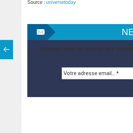
Source :
universetoday
N
Abonnez-vous et recevez nos dernièr
Votre
adresse
email...
*