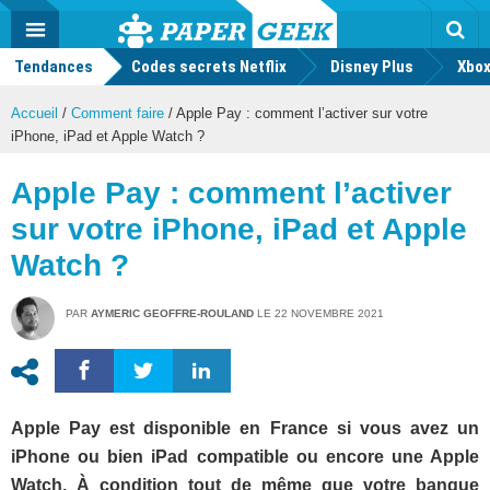
geek
Push
Dark
Facebook
Twitter
Youtube
Notification
MENU
Mode
Actu
geek
Tendances
Codes secrets Netflix
Disney Plus
Rec
Xbox
Accueil
/
Comment faire
/
Apple Pay : comment l’activer sur votre
iPhone, iPad et Apple Watch ?
Apple Pay : comment l’activer
sur votre iPhone, iPad et Apple
Watch ?
PAR
AYMERIC GEOFFRE-ROULAND
LE
22 NOVEMBRE 2021
Apple Pay est disponible en France si vous avez un
iPhone ou bien iPad compatible ou encore une Apple
Watch. À condition tout de même que votre banque