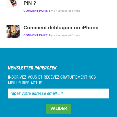
PIN ?
COMMENT FAIRE
Il y a 4 années et 8 mois
Comment débloquer un iPhone
COMMENT FAIRE
Il y a 4 années et 8 mois
NEWSLETTER PAPERGEEK
INSCRIVEZ-VOUS ET RECEVEZ GRATUITEMENT NOS
MEILLEURES ACTUS !
Tapez
votre
adresse
email...
*