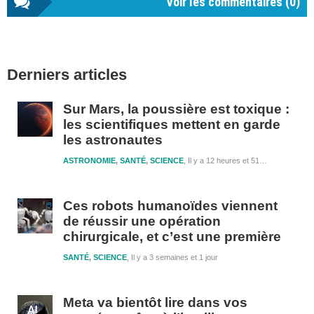
Voir les commentaires (
0
)
Barre
Derniers articles
latérale
1
Sur Mars, la poussière est toxique :
les scientifiques mettent en garde
les astronautes
ASTRONOMIE
,
SANTÉ
,
SCIENCE
Il y a 12 heures et 51 minutes
Ces robots humanoïdes viennent
de réussir une opération
chirurgicale, et c’est une première
SANTÉ
,
SCIENCE
Il y a 3 semaines et 1 jour
Meta va bientôt lire dans vos