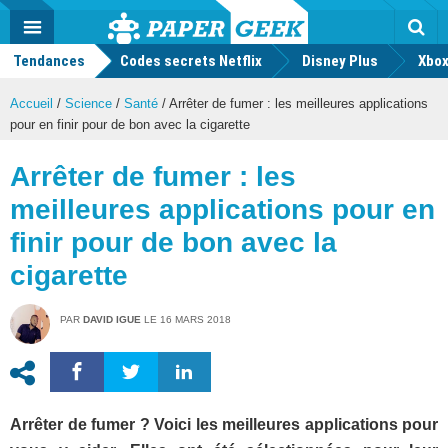
geek
Push
Dark
Facebook
Twitter
Youtube
Notification
MENU
Mode
Actu
geek
Tendances
Codes secrets Netflix
Disney Plus
Rec
Xbox
Accueil
/
Science
/
Santé
/
Arrêter de fumer : les meilleures applications
pour en finir pour de bon avec la cigarette
Arrêter de fumer : les
meilleures applications pour en
finir pour de bon avec la
cigarette
PAR
DAVID IGUE
LE
16 MARS 2018
Arrêter de fumer ? Voici les meilleures applications pour