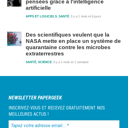
pensées grâce à l’intelligence
artificielle
APPS ET LOGICIELS
,
SANTÉ
Il y a 1 mois et 6 jours
Des scientifiques veulent que la
NASA mette en place un système de
quarantaine contre les microbes
extraterrestres
SANTÉ
,
SCIENCE
Il y a 1 mois et 1 semaine
NEWSLETTER PAPERGEEK
INSCRIVEZ-VOUS ET RECEVEZ GRATUITEMENT NOS
MEILLEURES ACTUS !
Tapez