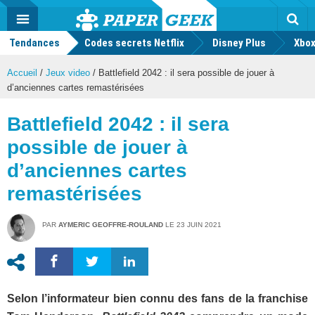
geek
Push
Dark
Facebook
Twitter
Youtube
Notification
MENU
Mode
Actu
geek
Tendances
Codes secrets Netflix
Disney Plus
Rec
Xbox
Accueil
/
Jeux video
/
Battlefield 2042 : il sera possible de jouer à
d’anciennes cartes remastérisées
Battlefield 2042 : il sera
possible de jouer à
d’anciennes cartes
remastérisées
PAR
AYMERIC GEOFFRE-ROULAND
LE
23 JUIN 2021
Selon l’informateur bien connu des fans de la franchise