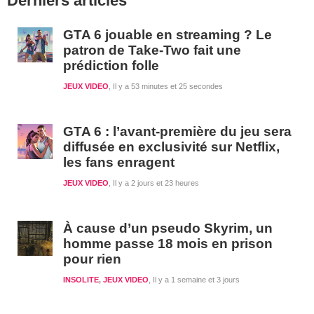
Derniers articles
latérale
1
GTA 6 jouable en streaming ? Le
patron de Take-Two fait une
prédiction folle
JEUX VIDEO
Il y a 53 minutes et 25 secondes
GTA 6 : l’avant-première du jeu sera
diffusée en exclusivité sur Netflix,
les fans enragent
JEUX VIDEO
Il y a 2 jours et 23 heures
À cause d’un pseudo Skyrim, un
homme passe 18 mois en prison
pour rien
INSOLITE
,
JEUX VIDEO
Il y a 1 semaine et 3 jours