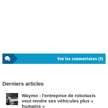
Voir les commentaires (
0
)
Barre
Derniers articles
latérale
1
Waymo : l’entreprise de robotaxis
veut rendre ses véhicules plus «
humains »