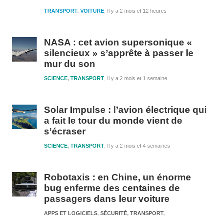
TRANSPORT
,
VOITURE
Il y a 2 mois et 12 heures
NASA : cet avion supersonique «
silencieux » s’apprête à passer le
mur du son
SCIENCE
,
TRANSPORT
Il y a 2 mois et 1 semaine
Solar Impulse : l’avion électrique qui
a fait le tour du monde vient de
s’écraser
SCIENCE
,
TRANSPORT
Il y a 2 mois et 4 semaines
Robotaxis : en Chine, un énorme
bug enferme des centaines de
passagers dans leur voiture
APPS ET LOGICIELS
,
SÉCURITÉ
,
TRANSPORT
,
Il y a 4 moi