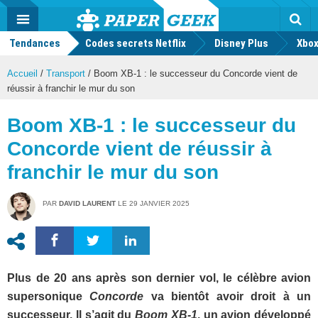
geek
Push
Dark
Facebook
Twitter
Youtube
Notification
MENU
Mode
Actu
geek
Tendances
Codes secrets Netflix
Disney Plus
Rec
Xbox
Accueil
/
Transport
/
Boom XB-1 : le successeur du Concorde vient de
réussir à franchir le mur du son
Boom XB-1 : le successeur du
Concorde vient de réussir à
franchir le mur du son
PAR
DAVID LAURENT
LE
29 JANVIER 2025
Plus de 20 ans après son dernier vol, le célèbre avion
supersonique
Concorde
va bientôt avoir droit à un
successeur. Il s’agit du
Boom XB-1
, un avion développé