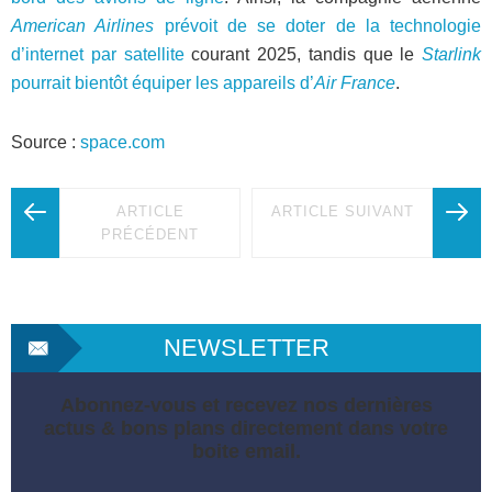
American Airlines
prévoit de se doter de la technologie
d’internet par satellite
courant 2025, tandis que le
Starlink
pourrait bientôt équiper les appareils d’
Air France
.
Source :
space.com
ARTICLE
ARTICLE SUIVANT
PRÉCÉDENT
NEWSLETTER
Abonnez-vous et recevez nos dernières
actus & bons plans directement dans votre
boite email.