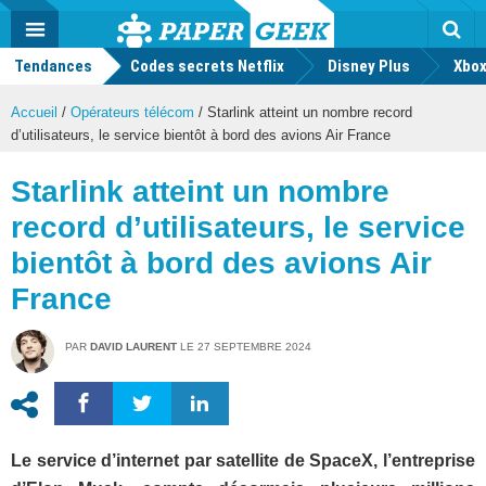
geek
Push
Dark
Facebook
Twitter
Youtube
Notification
MENU
Mode
Actu
geek
Tendances
Codes secrets Netflix
Disney Plus
Rec
Xbox
Accueil
/
Opérateurs télécom
/
Starlink atteint un nombre record
d’utilisateurs, le service bientôt à bord des avions Air France
Starlink atteint un nombre
record d’utilisateurs, le service
bientôt à bord des avions Air
France
PAR
DAVID LAURENT
LE
27 SEPTEMBRE 2024
Le service d’internet par satellite de SpaceX, l’entreprise