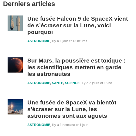
Derniers articles
latérale
1
Une fusée Falcon 9 de SpaceX vient
de s’écraser sur la Lune, voici
pourquoi
ASTRONOMIE
Il y a 1 jour et 13 heures
Sur Mars, la poussière est toxique :
les scientifiques mettent en garde
les astronautes
ASTRONOMIE
,
SANTÉ
,
SCIENCE
Il y a 2 jours et 15 heures
Une fusée de SpaceX va bientôt
s’écraser sur la Lune, les
astronomes sont aux aguets
ASTRONOMIE
Il y a 1 semaine et 1 jour