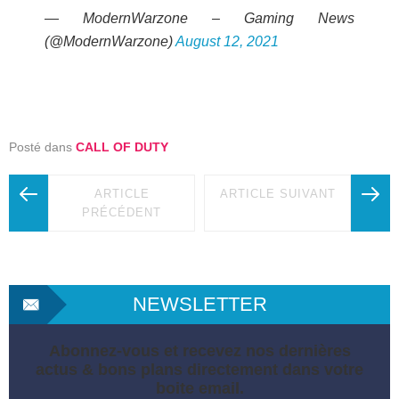
— ModernWarzone – Gaming News
(@ModernWarzone)
August 12, 2021
Posté dans
CALL OF DUTY
ARTICLE
ARTICLE SUIVANT
PRÉCÉDENT
NEWSLETTER
Abonnez-vous et recevez nos dernières
actus & bons plans directement dans votre
boite email.