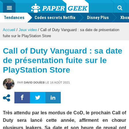
geek
Push
Dark
Facebook
Twitter
Youtube
Notification
MENU
Mode
Actu
geek
Tendances
Codes secrets Netflix
Disney Plus
Rec
Xbox
Accueil
/
Jeux video
/
Call of Duty Vanguard : sa date de présentation
fuite sur le PlayStation Store
Call of Duty Vanguard : sa date
de présentation fuite sur le
PlayStation Store
PAR
DAVID DOUÏEB
LE
16 AOÛT 2021
Très attendu par les mordus de CoD, le prochain Call of
Duty sera lancé cette année, affirment en chœur
plusieurs leakers. Sa date et son heure de reveal ont