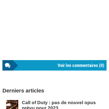
Voir les commentaires (
0
)
Barre
Derniers articles
latérale
1
Call of Duty : pas de nouvel opus
prévu pour 2023