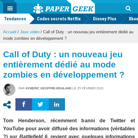
geek
Push
Dark
Facebook
Twitter
Youtube
Notification
MENU
Mode
Actu
geek
Tendances
Codes secrets Netflix
Disney Plus
Rec
Xbox
Accueil
/
Jeux video
/
Call of Duty : un nouveau jeu entièrement dédié au
mode zombies en développement ?
Call of Duty : un nouveau jeu
entièrement dédié au mode
zombies en développement ?
PAR
AYMERIC GEOFFRE-ROULAND
LE
25 FÉVRIER 2021
Tom Henderson, récemment banni de Twitter et
YouTube pour avoir diffusé des informations (véritables
?) sur
Battlefield 6
, revient avec quelques informations