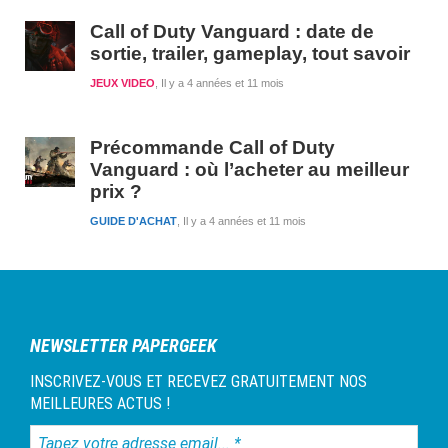
Call of Duty Vanguard : date de
sortie, trailer, gameplay, tout savoir
JEUX VIDEO
Il y a 4 années et 11 mois
Précommande Call of Duty
Vanguard : où l’acheter au meilleur
prix ?
GUIDE D'ACHAT
Il y a 4 années et 11 mois
NEWSLETTER PAPERGEEK
INSCRIVEZ-VOUS ET RECEVEZ GRATUITEMENT NOS
MEILLEURES ACTUS !
Tapez