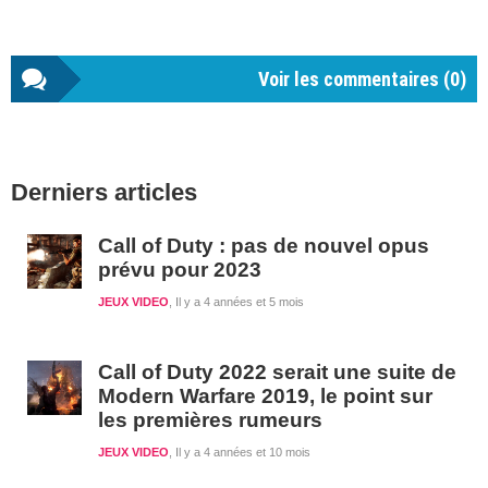
Voir les commentaires (
0
)
Barre
Derniers articles
latérale
1
Call of Duty : pas de nouvel opus
prévu pour 2023
JEUX VIDEO
Il y a 4 années et 5 mois
Call of Duty 2022 serait une suite de
Modern Warfare 2019, le point sur
les premières rumeurs
JEUX VIDEO
Il y a 4 années et 10 mois