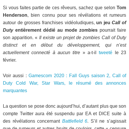
Si vous faites partie de ces rêveurs, sachez que selon
Tom
Henderson
, bien connu pour ses révélations et rumeurs
autour de grosses franchises vidéoludiques,
un jeu
Call of
Duty
entièrement dédié au mode zombies
pourrait faire
son apparition. «
Il existe un projet de zombies Call of Duty
distinct et en début du développement, qui n’est
actuellement connecté à aucun titre
» a-t-il
tweeté
le 23
février.
Voir aussi :
Gamescom 2020 : Fall Guys saison 2, Call of
Duty Cold War, Star Wars, le résumé des annonces
marquantes
La question se pose donc aujourd’hui, d’autant plus que son
compte Twitter aura été suspendu par EA et DICE suite à
des révélations concernant
Battlefield 6
. S’il ne s’agissait
que de rumeurs et autres bruits de couloirs, cette « censure