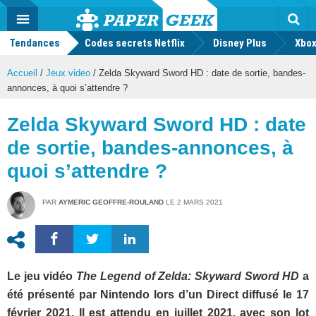
geek
Push
Dark
Facebook
Twitter
Youtube
Notification
MENU
Mode
Actu
geek
Tendances
Codes secrets Netflix
Disney Plus
Rec
Xbox
Accueil
/
Jeux video
/
Zelda Skyward Sword HD : date de sortie, bandes-
annonces, à quoi s’attendre ?
Zelda Skyward Sword HD : date
de sortie, bandes-annonces, à
quoi s’attendre ?
PAR
AYMERIC GEOFFRE-ROULAND
LE
2 MARS 2021
Le jeu vidéo
The Legend of Zelda: Skyward Sword HD
a
été présenté par Nintendo lors d’un Direct diffusé le 17
février 2021. Il est attendu en juillet 2021, avec son lot