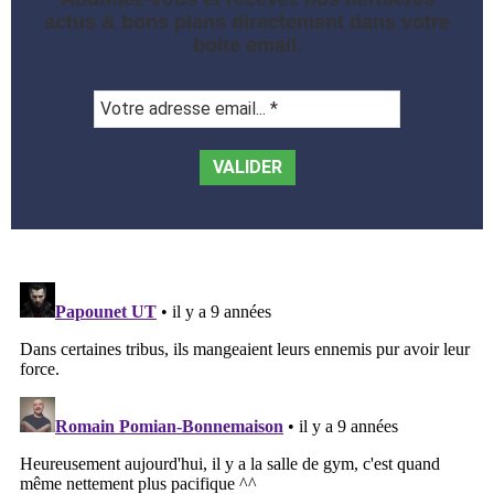
actus & bons plans directement dans votre
boite email.
Votre
adresse
email...
*