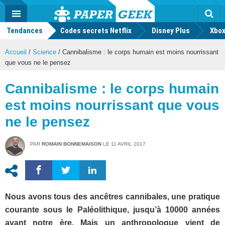
geek
Push
Dark
Facebook
Twitter
Youtube
Notification
MENU
Mode
Actu
geek
Tendances
Codes secrets Netflix
Disney Plus
Rec
Xbox
Accueil
/
Science
/
Cannibalisme : le corps humain est moins nourrissant
que vous ne le pensez
Cannibalisme : le corps humain
est moins nourrissant que vous
ne le pensez
PAR
ROMAIN BONNEMAISON
LE
11 AVRIL 2017
Nous avons tous des ancêtres cannibales, une pratique
courante sous le Paléolithique, jusqu’à 10000 années
avant notre ère. Mais un anthropologue vient de