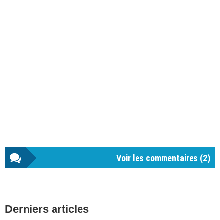
Voir les commentaires (
2
)
Barre
Derniers articles
latérale