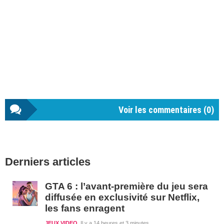
Voir les commentaires (
0
)
Barre
Derniers articles
latérale
1
GTA 6 : l’avant-première du jeu sera
diffusée en exclusivité sur Netflix,
les fans enragent
JEUX VIDEO
Il y a 14 heures et 3 minutes