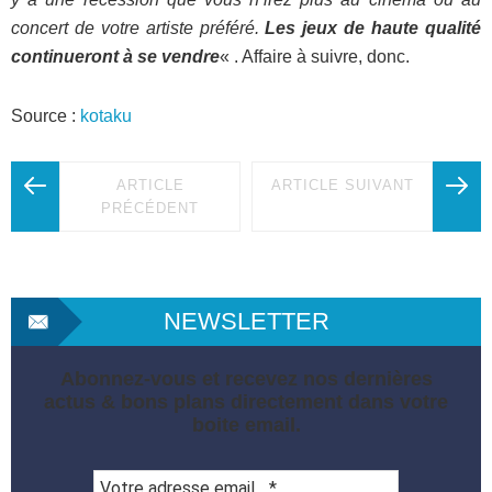
concert de votre artiste préféré.
Les jeux de haute qualité
continueront à se vendre
« . Affaire à suivre, donc.
Source :
kotaku
ARTICLE
ARTICLE SUIVANT
PRÉCÉDENT
NEWSLETTER
Abonnez-vous et recevez nos dernières
actus & bons plans directement dans votre
boite email.
Votre