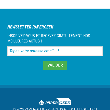
NEWSLETTER PAPERGEEK
INSCRIVEZ-VOUS ET RECEVEZ GRATUITEMENT NOS
MEILLEURES ACTUS !
Tapez
votre
adresse
email...
*
© 2026 PAPERGEEK.FR :
ACTUS GEEK ET HIGH TECH