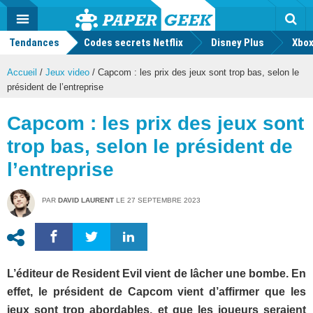
geek
Push
Dark
Facebook
Twitter
Youtube
Notification
MENU
Mode
Actu
geek
Tendances
Codes secrets Netflix
Disney Plus
Rec
Xbox
Accueil
/
Jeux video
/
Capcom : les prix des jeux sont trop bas, selon le
président de l’entreprise
Capcom : les prix des jeux sont
trop bas, selon le président de
l’entreprise
PAR
DAVID LAURENT
LE
27 SEPTEMBRE 2023
L’éditeur de Resident Evil vient de lâcher une bombe. En
effet, le président de Capcom vient d’affirmer que les
jeux sont trop abordables, et que les joueurs seraient