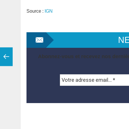
Source :
IGN
N
Abonnez-vous et recevez nos dernièr
Votre
adresse
email...
*