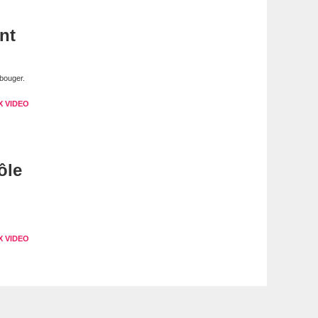
nt
bouger.
X VIDEO
ôle
X VIDEO