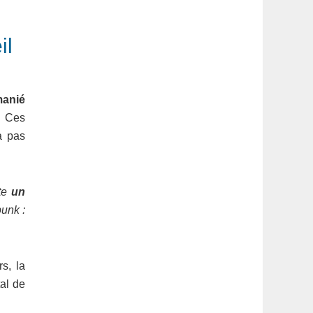
il
manié
. Ces
a pas
te
un
unk :
rs, la
tal de