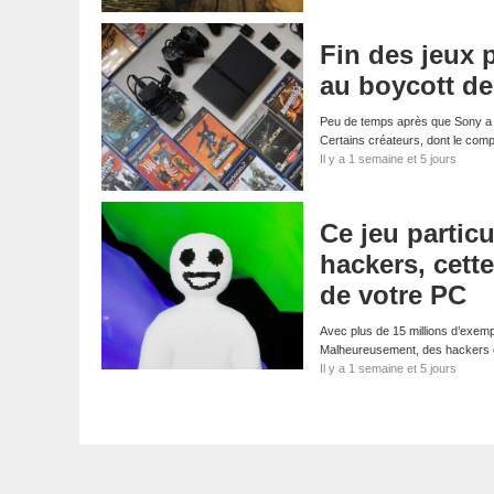
Fin des jeux 
au boycott d
Peu de temps après que Sony a a
Certains créateurs, dont le com
Il y a 1 semaine et 5 jours
Ce jeu particu
hackers, cett
de votre PC
Avec plus de 15 millions d’exemp
Malheureusement, des hackers on
Il y a 1 semaine et 5 jours