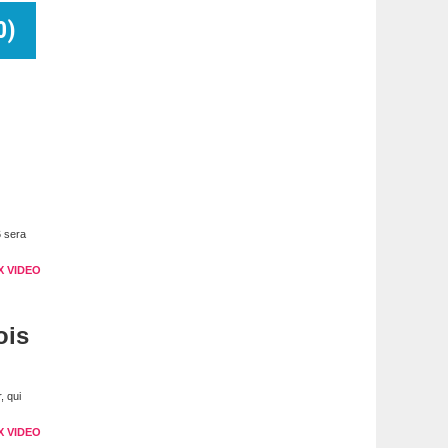
0
)
6 sera
X VIDEO
ois
, qui
X VIDEO