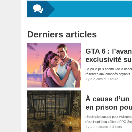
Derniers articles
GTA 6 : l’ava
exclusivité su
Le jeu le plus attendu de la déce
réservée aux abonnés payants
Il y a 2 jours et 1 heure
À cause d’un
en prison pou
Un simple pseudo peut visibleme
s’est inspiré du célèbre RPG S
Il y a 1 semaine et 3 jours