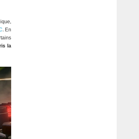
latérale
1
hique,
PC
. En
rtains
is la