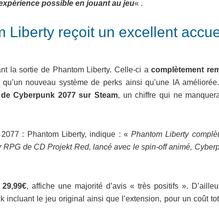
 expérience possible en jouant au jeu
« .
Liberty reçoit un excellent accue
nt la sortie de Phantom Liberty. Celle-ci a
complètement re
es qu’un nouveau système de perks ainsi qu’une IA améliorée
é de Cyberpunk 2077 sur Steam
, un chiffre qui ne manquer
077 : Phantom Liberty, indique : «
Phantom Liberty complè
ur RPG de CD Projekt Red, lancé avec le spin-off animé, Cyberp
e
29,99€
, affiche une majorité d’avis « très positifs ». D’ailleu
ncluant le jeu original ainsi que l’extension, pour un coût to