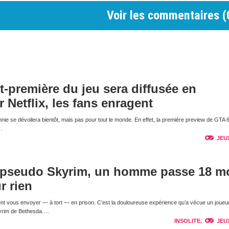
Voir les commentaires (
nt-première du jeu sera diffusée en
r Netflix, les fans enragent
nnie se dévoilera bientôt, mais pas pour tout le monde. En effet, la première preview de GTA 
…
JEU
 pseudo Skyrim, un homme passe 18 m
r rien
nt vous envoyer — à tort — en prison. C’est la douloureuse expérience qu’a vécue un joueur
kyrim de Bethesda.…
INSOLITE
,
JEU