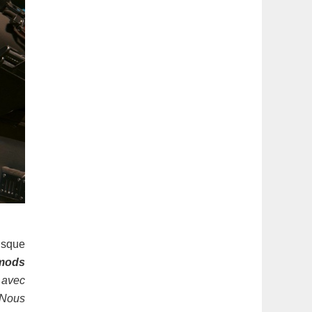
risque
mods
e avec
 Nous