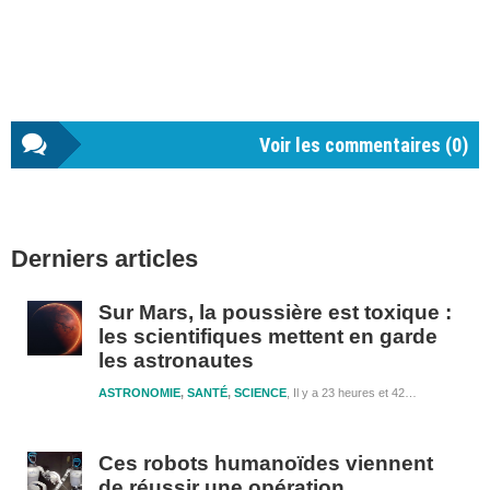
Voir les commentaires (
0
)
Barre
Derniers articles
latérale
1
Sur Mars, la poussière est toxique :
les scientifiques mettent en garde
les astronautes
ASTRONOMIE
,
SANTÉ
,
SCIENCE
Il y a 23 heures et 42 minutes
Ces robots humanoïdes viennent
de réussir une opération