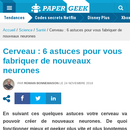
geek
Push
Dark
Facebook
Twitter
Youtube
Notification
MENU
Mode
Actu
geek
Tendances
Codes secrets Netflix
Disney Plus
Rec
Xbox
Accueil
/
Science
/
Santé
/
Cerveau : 6 astuces pour vous fabriquer de
nouveaux neurones
Cerveau : 6 astuces pour vous
fabriquer de nouveaux
neurones
PAR
ROMAIN BONNEMAISON
LE
24 NOVEMBRE 2016
En suivant ces quelques astuces votre cerveau va
pouvoir créer de nouveaux neurones. De quoi
fonctionner mieux et geeker plus vite et plus longtemps