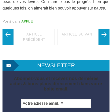
peau de vos lèvres. On n’arrête pas le progrès, bien que
quelques fois, on aimerait bien pouvoir appuyer sur
pause
.
Posté dans
APPLE
ARTICLE
ARTICLE SUIVANT
PRÉCÉDENT
NEWSLETTER
Abonnez-vous et recevez nos dernières
actus & bons plans directement dans votre
boite email.
Votre
adresse