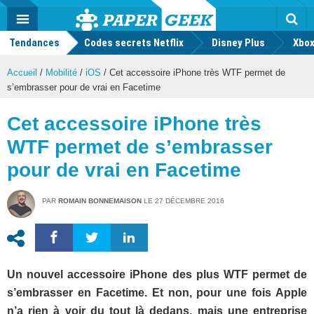
geek
Push
Dark
Facebook
Twitter
Youtube
Notification
MENU
Mode
Actu
geek
Tendances
Codes secrets Netflix
Disney Plus
Rec
Xbox
Accueil
/
Mobilité
/
iOS
/
Cet accessoire iPhone très WTF permet de
s’embrasser pour de vrai en Facetime
Cet accessoire iPhone très
WTF permet de s’embrasser
pour de vrai en Facetime
PAR
ROMAIN BONNEMAISON
LE
27 DÉCEMBRE 2016
Un nouvel accessoire iPhone des plus WTF permet de
s’embrasser en Facetime. Et non, pour une fois Apple
n’a rien à voir du tout là dedans, mais une entreprise