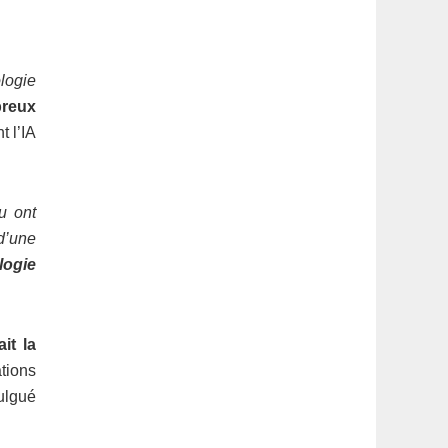
logie
breux
t l’IA
u ont
d’une
logie
it la
ations
ulgué