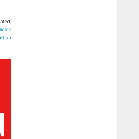
latérale
1
rated,
ticles
el au