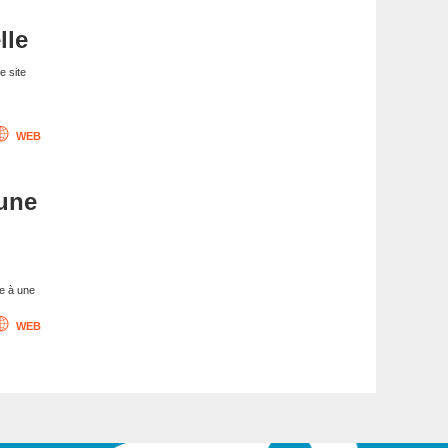
lle
e site
WEB
 une
ce à une
WEB