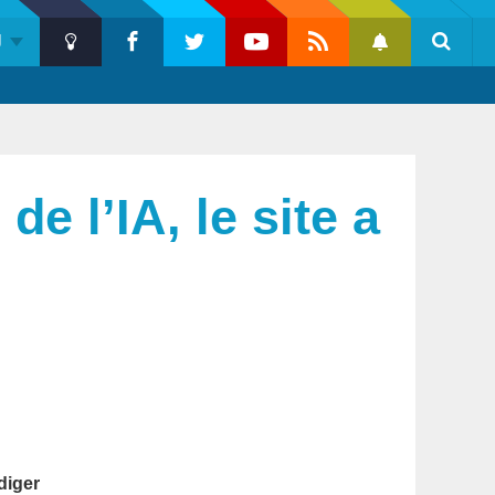
U
Push
Dark
Facebook
Twitter
Youtube
Flux
Notification
Reche
Mode
RSS
de l’IA, le site a
Barre
diger