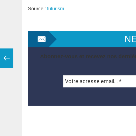
Source :
futurism
N
Abonnez-vous et recevez nos dernièr
Votre
adresse
email...
*