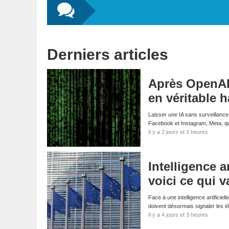
Derniers articles
Après OpenAI 
en véritable 
Laisser une IA sans surveillance
Facebook et Instagram, Meta, qui
Il y a 2 jours et 3 heures
Intelligence a
voici ce qui 
Face à une intelligence artifici
doivent désormais signaler les él
Il y a 4 jours et 3 heures