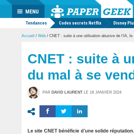
Actu
MENU
geek
Tendances
Codes secrets Netflix
Disney Pl
Accueil
/
Web
/
CNET : suite à une utilisation abusive de l’IA, le
CNET : suite à un
du mal à se ven
PAR
DAVID LAURENT
LE
18 JANVIER 2024
Le site CNET bénéficie d’une solide réputation. E