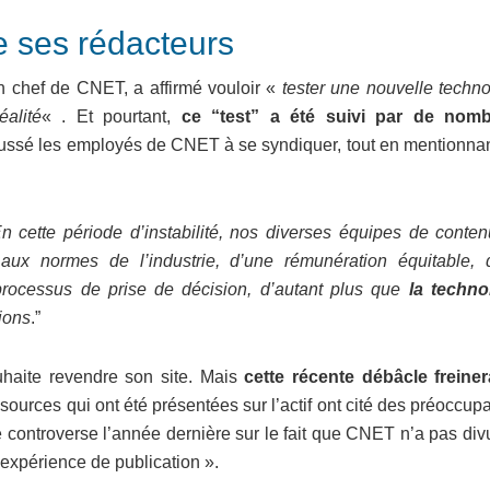
ie ses rédacteurs
n chef de CNET, a affirmé vouloir «
tester une nouvelle techno
alité
« . Et pourtant,
ce “test” a été suivi par de nom
poussé les employés de CNET à se syndiquer, tout en mentionnan
n cette période d’instabilité, nos diverses équipes de conten
aux normes de l’industrie, d’une rémunération équitable, 
processus de prise de décision, d’autant plus que
la techno
ions
.”
haite revendre son site. Mais
cette récente débâcle freinera
s sources qui ont été présentées sur l’actif ont cité des préoccup
 controverse l’année dernière sur le fait que CNET n’a pas div
e expérience de publication ».