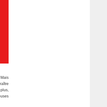
 Mais
raître
plus,
reuses