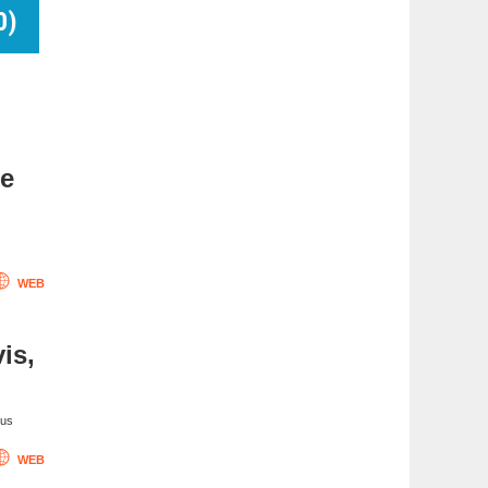
0
)
me
WEB
vis,
nus
WEB