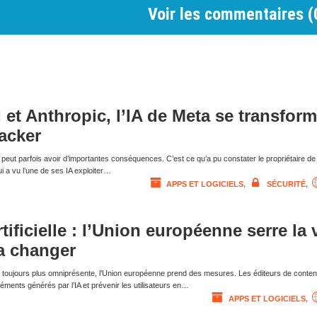
Voir les commentaires (
et Anthropic, l’IA de Meta se transfor
hacker
 peut parfois avoir d’importantes conséquences. C’est ce qu’a pu constater le propriétaire de
 a vu l’une de ses IA exploiter…
APPS ET LOGICIELS
,
SÉCURITÉ
,
rtificielle : l’Union européenne serre la 
va changer
elle toujours plus omniprésente, l’Union européenne prend des mesures. Les éditeurs de conte
éments générés par l’IA et prévenir les utilisateurs en…
APPS ET LOGICIELS
,