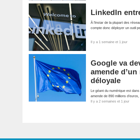
LinkedIn entre
À l’instar de la plupart des résea
compte donc déployer un outil p
Il y a 1 semaine et 1 jour
Google va dev
amende d’un m
déloyale
Le géant du numérique est dans l
amende de 890 millions d’euros,
Il y a 2 semaines et 1 jour