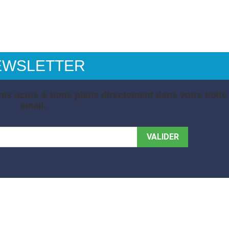
EWSLETTER
es actus & bons plans directement dans votre boite
email.