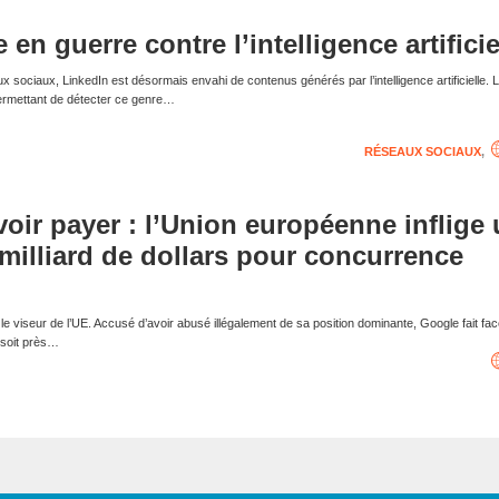
 en guerre contre l’intelligence artificie
ux sociaux, LinkedIn est désormais envahi de contenus générés par l’intelligence artificielle. L
ermettant de détecter ce genre…
RÉSEAUX SOCIAUX
,
oir payer : l’Union européenne inflige
illiard de dollars pour concurrence
e viseur de l’UE. Accusé d’avoir abusé illégalement de sa position dominante, Google fait fa
 soit près…