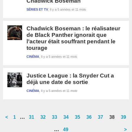
Chadwick Boseman
SÉRIES ET TV
Il y a 5 années et 11 mois
Chadwick Boseman : le réalisateur
de Black Panther ignorait que
l’acteur était souffrant pendant le
tourage
CINÉMA
Il y a 5 années et 11 mois
Justice League : la Snyder Cut a
déjà une date de sortie
CINÉMA
Il y a 5 années et 11 mois
Interim
…
<
Go
1
Go
31
Go
32
Go
33
Go
34
Go
35
Go
36
Go
37
Go
38
Go
39
pages
to
to
to
to
to
to
to
to
to
to
Interim
…
Go
49
>