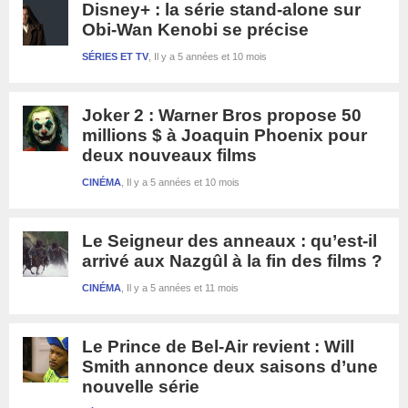
Disney+ : la série stand-alone sur
Obi-Wan Kenobi se précise
SÉRIES ET TV
Il y a 5 années et 10 mois
Joker 2 : Warner Bros propose 50
millions $ à Joaquin Phoenix pour
deux nouveaux films
CINÉMA
Il y a 5 années et 10 mois
Le Seigneur des anneaux : qu’est-il
arrivé aux Nazgûl à la fin des films ?
CINÉMA
Il y a 5 années et 11 mois
Le Prince de Bel-Air revient : Will
Smith annonce deux saisons d’une
nouvelle série