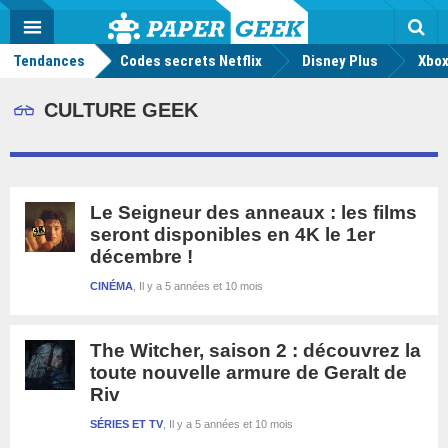
geek
Push
Dark
Facebook
Twitter
Youtube
Notification
MENU
Mode
Actu
geek
Tendances
Codes secrets Netflix
Disney Plus
Rec
Xbox
CULTURE GEEK
Le Seigneur des anneaux : les films
seront disponibles en 4K le 1er
décembre !
CINÉMA
Il y a 5 années et 10 mois
The Witcher, saison 2 : découvrez la
toute nouvelle armure de Geralt de
Riv
SÉRIES ET TV
Il y a 5 années et 10 mois