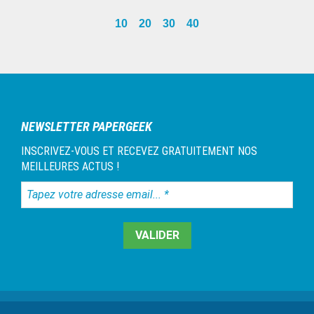
omitted
page
page
page
page
page
page
page
page
page
page
pages
to
10
20
30
40
omitted
page
Barre
latérale
1
NEWSLETTER PAPERGEEK
INSCRIVEZ-VOUS ET RECEVEZ GRATUITEMENT NOS
MEILLEURES ACTUS !
Tapez
votre
adresse
email...
*