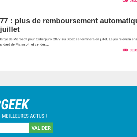
JEU
77 : plus de remboursement automatiq
uillet
argie de Microsoft pour Cyberpunk 2077 sur Xbox se terminera en juillet. Le jeu relèvera ens
tandard de Microsoft, et ce, dès…
JEU
RGEEK
 MEILLEURES ACTUS !