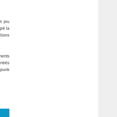
n jeu
ré la
llions
ments
ntrés
erpunk