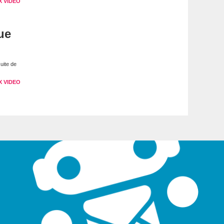
X VIDEO
ue
uite de
X VIDEO