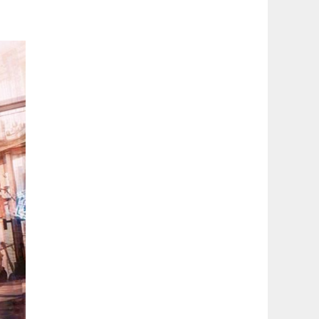
latérale
1