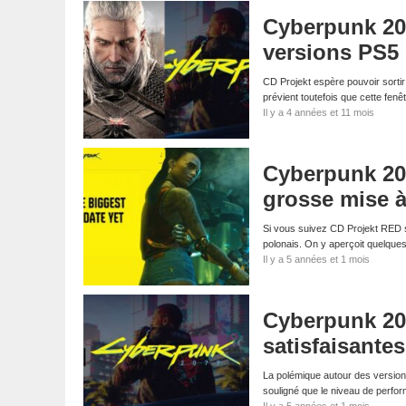
Cyberpunk 207
versions PS5 
CD Projekt espère pouvoir sortir
prévient toutefois que cette fen
Il y a 4 années et 11 mois
Cyberpunk 207
grosse mise à
Si vous suivez CD Projekt RED s
polonais. On y aperçoit quelq
Il y a 5 années et 1 mois
Cyberpunk 20
satisfaisante
La polémique autour des version
souligné que le niveau de perf