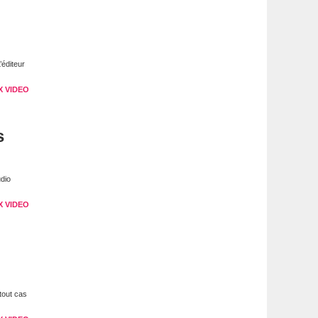
’éditeur
X VIDEO
s
dio
X VIDEO
tout cas