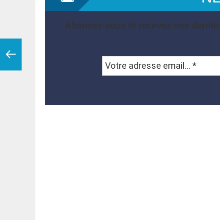
Abonnez-vous et recevez nos dernièr
Votre
adresse
email...
*