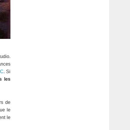
udio.
ances
PC
. Si
s les
rs de
ue le
ent le