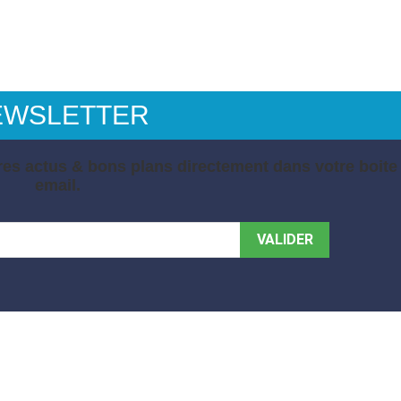
EWSLETTER
es actus & bons plans directement dans votre boite
email.