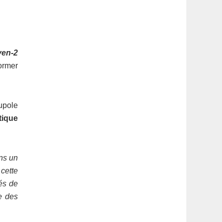
ven-2
ormer
upole
tique
ns un
cette
és de
e des