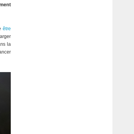
latérale
ement
1
ve
être
harger
ans la
lancer