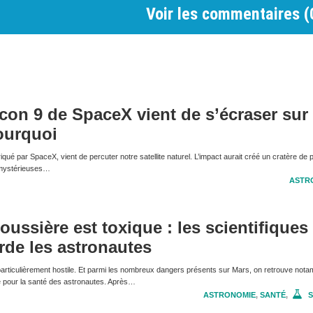
Voir les commentaires (
con 9 de SpaceX vient de s’écraser sur 
ourquoi
qué par SpaceX, vient de percuter notre satellite naturel. L’impact aurait créé un cratère de 
e mystérieuses…
ASTR
oussière est toxique : les scientifiques
rde les astronautes
articulièrement hostile. Et parmi les nombreux dangers présents sur Mars, on retrouve nota
e pour la santé des astronautes. Après…
ASTRONOMIE
,
SANTÉ
,
S