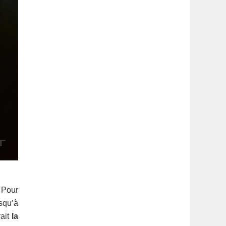
 Pour
usqu’à
ait
la