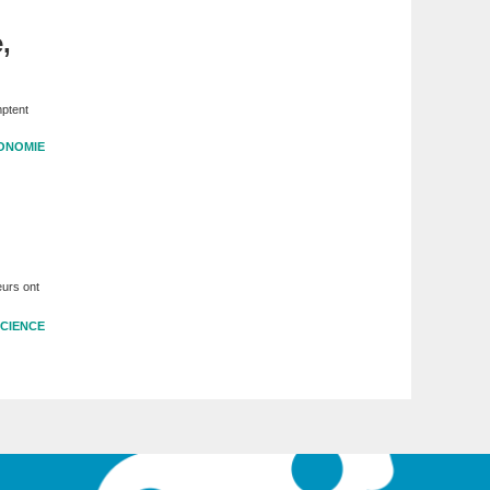
,
mptent
ONOMIE
eurs ont
CIENCE