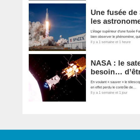
Une fusée de 
les astronom
L’étage supérieur d’une fusée Fa
bien observer le phénomène, qui
Il y a 1 semaine et 1 heure
NASA : le sate
besoin… d’êt
En voulant « sauver » le télescop
en effet perdu le contrôle de…
Il y a 1 semaine et 1 jour