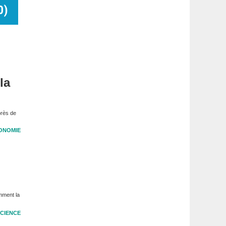
0
)
la
près de
ONOMIE
mment la
CIENCE