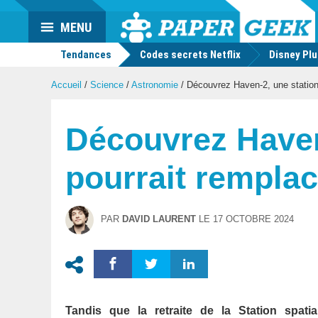
Actu
MENU
geek
Tendances
Codes secrets Netflix
Disney Pl
Accueil
/
Science
/
Astronomie
/
Découvrez Haven-2, une station s
Découvrez Haven-
pourrait remplac
PAR
DAVID LAURENT
LE
17 OCTOBRE 2024
Tandis que la retraite de la Station spatia