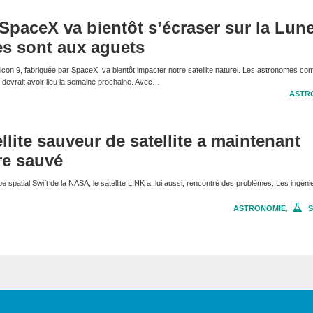
SpaceX va bientôt s’écraser sur la Lune
es sont aux aguets
lcon 9, fabriquée par SpaceX, va bientôt impacter notre satellite naturel. Les astronomes co
 devrait avoir lieu la semaine prochaine. Avec…
ASTR
llite sauveur de satellite a maintenant
re sauvé
e spatial Swift de la NASA, le satellite LINK a, lui aussi, rencontré des problèmes. Les ingéni
ASTRONOMIE
,
S