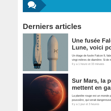
Derniers articles
Une fusée Fal
Lune, voici p
Un étage de fusée Falcon 9, fabri
vingt mètres de diamètre. Si d
Il y a 1 heure et 33 minutes
Sur Mars, la p
mettent en ga
La planète rouge est un monde p
poussière, qui serait dangereus
Il y a 1 jour et 3 heures