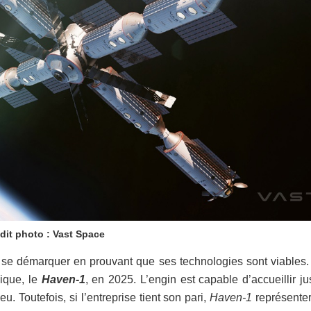
dit photo : Vast Space
ut se démarquer en prouvant que ses technologies sont viables.
nique, le
Haven-1
, en 2025. L’engin est capable d’accueillir j
u. Toutefois, si l’entreprise tient son pari,
Haven-1
représenter