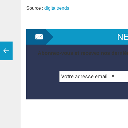
Source :
digitaltrends
N
Abonnez-vous et recevez nos dernièr
Votre
adresse
email...
*