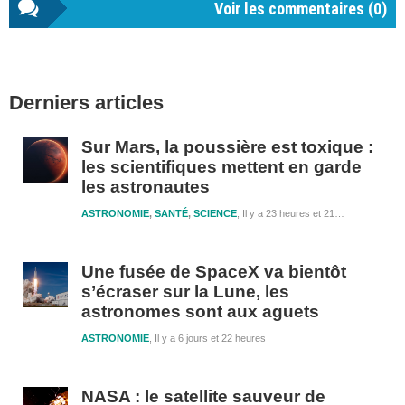
Voir les commentaires (
0
)
Barre
Derniers articles
latérale
1
Sur Mars, la poussière est toxique :
les scientifiques mettent en garde
les astronautes
ASTRONOMIE
,
SANTÉ
,
SCIENCE
Il y a 23 heures et 21 minutes
Une fusée de SpaceX va bientôt
s’écraser sur la Lune, les
astronomes sont aux aguets
ASTRONOMIE
Il y a 6 jours et 22 heures
NASA : le satellite sauveur de