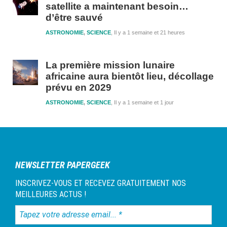
satellite a maintenant besoin…
d’être sauvé
ASTRONOMIE
,
SCIENCE
Il y a 1 semaine et 21 heures
La première mission lunaire
africaine aura bientôt lieu, décollage
prévu en 2029
ASTRONOMIE
,
SCIENCE
Il y a 1 semaine et 1 jour
NEWSLETTER PAPERGEEK
INSCRIVEZ-VOUS ET RECEVEZ GRATUITEMENT NOS
MEILLEURES ACTUS !
Tapez
votre