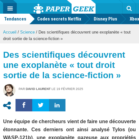
geek
Push
Dark
Facebook
Twitter
Youtube
Notification
MENU
Mode
Actu
geek
Tendances
Codes secrets Netflix
Disney Plus
Rec
Xbox
Accueil
/
Science
/
Des scientifiques découvrent une exoplanète « tout
droit sortie de la science-fiction »
Des scientifiques découvrent
une exoplanète « tout droit
sortie de la science-fiction »
PAR
DAVID LAURENT
LE
19 FÉVRIER 2025
Une équipe de chercheurs vient de faire une découverte
étonnante. Ces derniers ont ainsi analysé Tylos (ou
WASP-121b), une exoplanète gazeuse aux propriétés