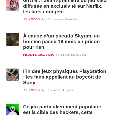
GTA 6 : l’avant-première du jeu sera
diffusée en exclusivité sur Netflix,
les fans enragent
JEUX VIDEO
Il y a 18 heures et 58 minutes
À cause d’un pseudo Skyrim, un
homme passe 18 mois en prison
pour rien
INSOLITE
,
JEUX VIDEO
Il y a 1 semaine et 1 jour
Fin des jeux physiques PlayStation
: les fans appellent au boycott de
Sony
JEUX VIDEO
Il y a 1 semaine et 3 jours
Ce jeu particulièrement populaire
est la cible des hackers, cette