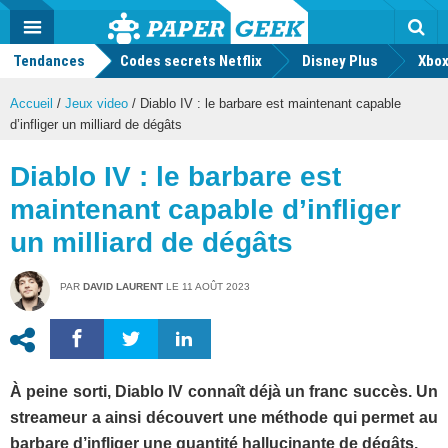
geek
Push
Dark
Facebook
Twitter
Youtube
Notification
MENU
Mode
Actu
geek
Tendances
Codes secrets Netflix
Disney Plus
Rec
Xbox
Accueil
/
Jeux video
/
Diablo IV : le barbare est maintenant capable
d’infliger un milliard de dégâts
Diablo IV : le barbare est
maintenant capable d’infliger
un milliard de dégâts
PAR
DAVID LAURENT
LE
11 AOÛT 2023
À peine sorti, Diablo IV connaît déjà un franc succès. Un
streameur a ainsi découvert une méthode qui permet au
barbare d’infliger une quantité hallucinante de dégâts.