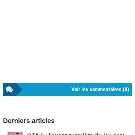
Voir les commentaires (
0
)
Barre
Derniers articles
latérale
1