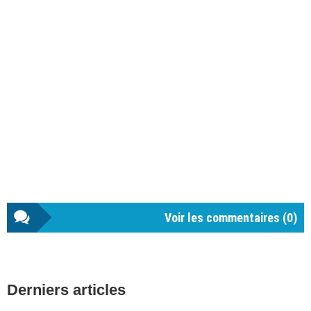
Voir les commentaires (
0
)
Barre
Derniers articles
latérale