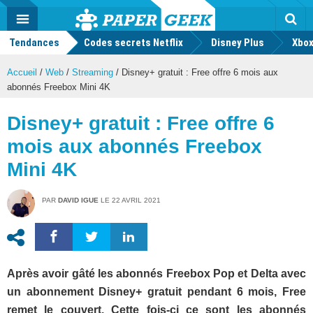
geek
Push
Dark
Facebook
Twitter
Youtube
Notification
MENU
Mode
Actu
geek
Tendances
Codes secrets Netflix
Disney Plus
Rec
Xbox
Accueil
/
Web
/
Streaming
/
Disney+ gratuit : Free offre 6 mois aux
abonnés Freebox Mini 4K
Disney+ gratuit : Free offre 6
mois aux abonnés Freebox
Mini 4K
PAR
DAVID IGUE
LE
22 AVRIL 2021
Après avoir gâté les abonnés Freebox Pop et Delta avec
un abonnement Disney+ gratuit pendant 6 mois, Free
remet le couvert. Cette fois-ci ce sont les abonnés