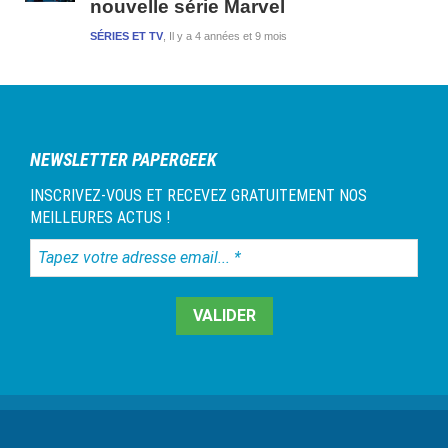
nouvelle série Marvel
SÉRIES ET TV
Il y a 4 années et 9 mois
NEWSLETTER PAPERGEEK
INSCRIVEZ-VOUS ET RECEVEZ GRATUITEMENT NOS
MEILLEURES ACTUS !
Tapez
votre
adresse
email...
*