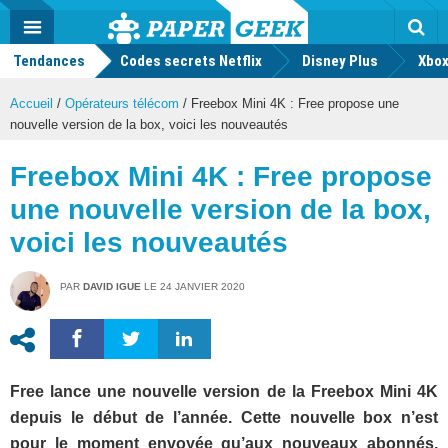
geek
Push
Dark
Facebook
Twitter
Youtube
Notification
MENU
Mode
Actu
geek
Tendances
Codes secrets Netflix
Disney Plus
Rec
Xbox
Accueil
/
Opérateurs télécom
/
Freebox Mini 4K : Free propose une
nouvelle version de la box, voici les nouveautés
Freebox Mini 4K : Free propose
une nouvelle version de la box,
voici les nouveautés
PAR
DAVID IGUE
LE
24 JANVIER 2020
Free lance une nouvelle version de la Freebox Mini 4K
depuis le début de l’année. Cette nouvelle box n’est
pour le moment envoyée qu’aux nouveaux abonnés.