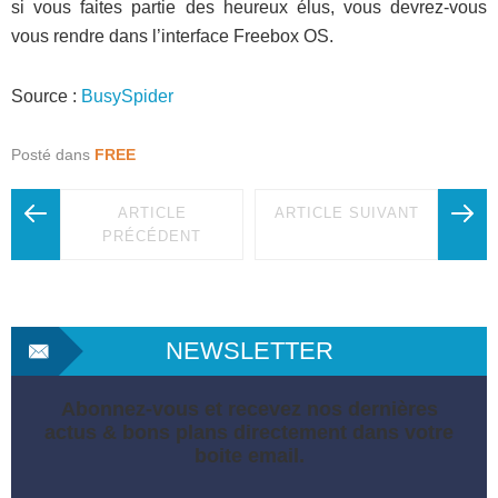
si vous faites partie des heureux élus, vous devrez-vous
vous rendre dans l’interface Freebox OS.
Source :
BusySpider
Posté dans
FREE
ARTICLE
ARTICLE SUIVANT
PRÉCÉDENT
NEWSLETTER
Abonnez-vous et recevez nos dernières
actus & bons plans directement dans votre
boite email.