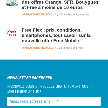
des offres Orange, SFR, Bouygues
et Free à moins de 10 euros
OPÉRATEURS TÉLÉCOM
Il y a 5 années et 2 semaines
Free Flex : prix, conditions,
smartphones, tout savoir sur la
nouvelle offre Free Mobile
OPÉRATEURS TÉLÉCOM
Il y a 5 années et 1 mois
NEWSLETTER PAPERGEEK
INSCRIVEZ-VOUS ET RECEVEZ GRATUITEMENT NOS
MEILLEURES ACTUS !
Tapez
votre