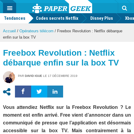
geek
Push
Dark
Facebook
Twitter
Youtube
Notification
MENU
Mode
Actu
geek
Tendances
Codes secrets Netflix
Disney Plus
Rec
Xbox
Accueil
/
Opérateurs télécom
/
Freebox Revolution : Netflix débarque
enfin sur la box TV
Freebox Revolution : Netflix
débarque enfin sur la box TV
PAR
DAVID IGUE
LE
17 DÉCEMBRE 2019
Vous attendiez Netflix sur la Freebox Revolution ? Le
moment est enfin arrivé. Free vient d’annoncer dans un
communiqué de presse que l’application est désormais
accessible sur la box TV. Mais contrairement à la