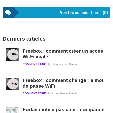
Voir les commentaires (
0
)
Barre
Derniers articles
latérale
1
Freebox : comment créer un accès
Wi-Fi invité
COMMENT FAIRE
Il y a 4 années et 8 mois
Freebox : comment changer le mot
de passe WiFi
COMMENT FAIRE
Il y a 4 années et 8 mois
Forfait mobile pas cher : comparatif