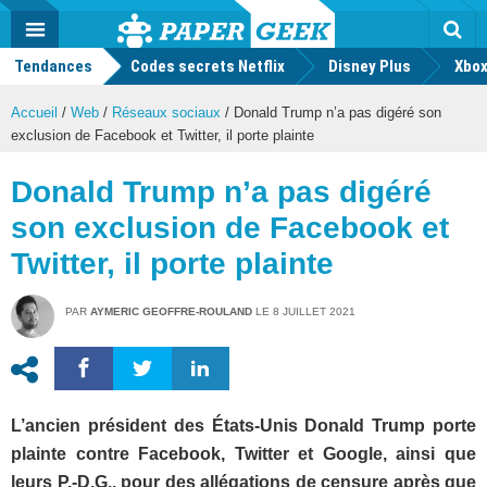
geek
Push
Dark
Facebook
Twitter
Youtube
Notification
MENU
Mode
Actu
geek
Tendances
Codes secrets Netflix
Disney Plus
Rec
Xbox
Accueil
/
Web
/
Réseaux sociaux
/
Donald Trump n’a pas digéré son
exclusion de Facebook et Twitter, il porte plainte
Donald Trump n’a pas digéré
son exclusion de Facebook et
Twitter, il porte plainte
PAR
AYMERIC GEOFFRE-ROULAND
LE
8 JUILLET 2021
L’ancien président des États-Unis Donald Trump porte
plainte contre Facebook, Twitter et Google, ainsi que
leurs P.-D.G., pour des allégations de censure après que