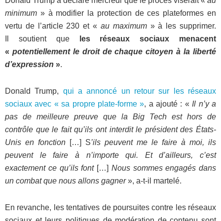
Donald Trump a déclaré mercredi que le procès viserait «
au
minimum
» à modifier la protection de ces plateformes en
vertu de l’article 230 et «
au maximum
» à les supprimer.
Il soutient que
les réseaux sociaux menacent
«
potentiellement le droit de chaque citoyen à la liberté
d’expression
»
.
Donald Trump,
qui a annoncé un retour sur les réseaux
sociaux avec « sa propre plate-forme »
, a ajouté : «
Il n’y a
pas de meilleure preuve que la Big Tech est hors de
contrôle que le fait qu’ils ont interdit le président des États-
Unis en fonction
[…] S
’ils peuvent me le faire à moi, ils
peuvent le faire à n’importe qui. Et d’ailleurs, c’est
exactement ce qu’ils font
[…]
Nous sommes engagés dans
un combat que nous allons gagner
», a-t-il martelé.
En revanche, les tentatives de poursuites contre les réseaux
sociaux et leurs politiques de modération de contenu sont