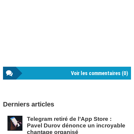
Voir les commentaires (
0
)
Barre
Derniers articles
latérale
1
Telegram retiré de l’App Store :
Pavel Durov dénonce un incroyable
chantage organisé