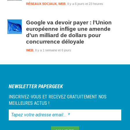
RÉSEAUX SOCIAUX
,
WEB
Il y a 6 jours et 23 heures
Google va devoir payer : l’Union
européenne inflige une amende
d’un milliard de dollars pour
concurrence déloyale
WEB
Il y a 1 semaine et 6 jours
NEWSLETTER PAPERGEEK
INSCRIVEZ-VOUS ET RECEVEZ GRATUITEMENT NOS
MEILLEURES ACTUS !
Tapez
votre
adresse