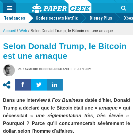
geek
Push
Dark
Facebook
Twitter
Youtube
Notification
MENU
Mode
Actu
geek
Tendances
Codes secrets Netflix
Disney Plus
Rec
Xbox
Accueil
/
Web
/
Selon Donald Trump, le Bitcoin est une arnaque
Selon Donald Trump, le Bitcoin
est une arnaque
PAR
AYMERIC GEOFFRE-ROULAND
LE
8 JUIN 2021
Dans une interview à
Fox Business
datée d’hier, Donald
Trump a déclaré que le Bitcoin était une «
arnaque
» qui
nécessitait «
une réglementation très, très élevée
».
Pourquoi ? Parce qu’il concurrencerait sévèrement le
dollar, selon l’homme d’affaires.