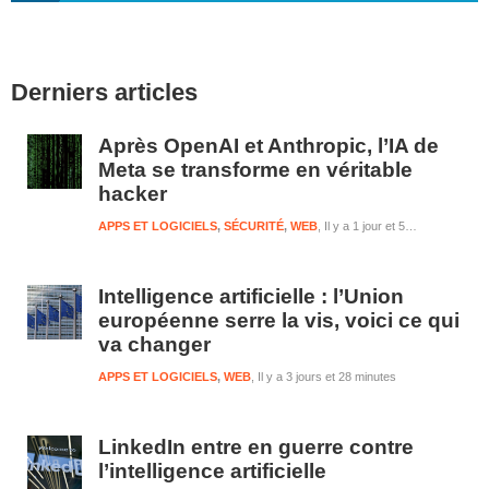
Barre
Derniers articles
latérale
1
Après OpenAI et Anthropic, l’IA de
Meta se transforme en véritable
hacker
APPS ET LOGICIELS
,
SÉCURITÉ
,
WEB
Il y a 1 jour et 51 minutes
Intelligence artificielle : l’Union
européenne serre la vis, voici ce qui
va changer
APPS ET LOGICIELS
,
WEB
Il y a 3 jours et 28 minutes
LinkedIn entre en guerre contre
l’intelligence artificielle