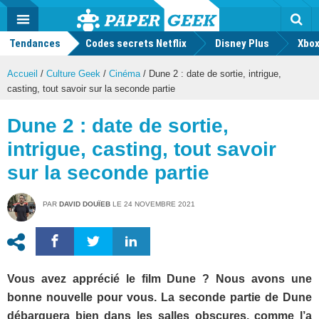
geek
Push
Dark
Facebook
Twitter
Youtube
Notification
MENU
Mode
Actu
geek
Tendances
Codes secrets Netflix
Disney Plus
Rec
Xbox
Accueil
/
Culture Geek
/
Cinéma
/
Dune 2 : date de sortie, intrigue,
casting, tout savoir sur la seconde partie
Dune 2 : date de sortie,
intrigue, casting, tout savoir
sur la seconde partie
PAR
DAVID DOUÏEB
LE
24 NOVEMBRE 2021
Vous avez apprécié le film Dune ? Nous avons une
bonne nouvelle pour vous. La seconde partie de Dune
débarquera bien dans les salles obscures, comme l’a