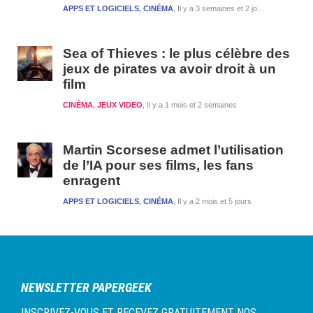
APPS ET LOGICIELS
,
CINÉMA
Il y a 3 semaines et 2 jours
Sea of Thieves : le plus célèbre des
jeux de pirates va avoir droit à un
film
CINÉMA
,
JEUX VIDEO
Il y a 1 mois et 2 semaines
Martin Scorsese admet l’utilisation
de l’IA pour ses films, les fans
enragent
APPS ET LOGICIELS
,
CINÉMA
Il y a 2 mois et 5 jours
NEWSLETTER PAPERGEEK
INSCRIVEZ-VOUS ET RECEVEZ GRATUITEMENT NOS