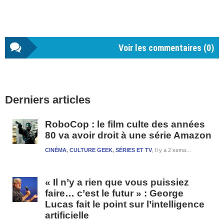
Voir les commentaires (
0
)
Barre
Derniers articles
latérale
1
RoboCop : le film culte des années
80 va avoir droit à une série Amazon
CINÉMA
,
CULTURE GEEK
,
SÉRIES ET TV
Il y a 2 semaines et 2 jours
« Il n’y a rien que vous puissiez
faire… c’est le futur » : George
Lucas fait le point sur l’intelligence
artificielle