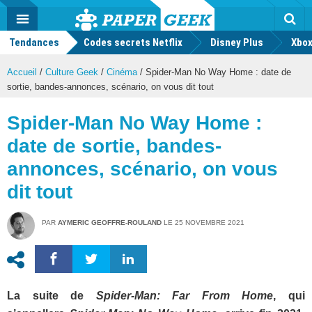
geek
Push
Dark
Facebook
Twitter
Youtube
Notification
MENU
Mode
Actu
geek
Tendances
Codes secrets Netflix
Disney Plus
Rec
Xbox
Accueil
/
Culture Geek
/
Cinéma
/
Spider-Man No Way Home : date de
sortie, bandes-annonces, scénario, on vous dit tout
Spider-Man No Way Home :
date de sortie, bandes-
annonces, scénario, on vous
dit tout
PAR
AYMERIC GEOFFRE-ROULAND
LE
25 NOVEMBRE 2021
La suite de
Spider-Man:
Far From Home
, qui