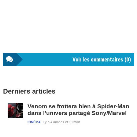
Voir les commentaires (
0
)
Barre
Derniers articles
latérale
1
Venom se frottera bien à Spider-Man
dans l’univers partagé Sony/Marvel
CINÉMA
Il y a 4 années et 10 mois