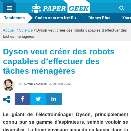
geek
Push
Dark
Facebook
Twitter
Youtube
Notification
MENU
Mode
Actu
geek
Tendances
Codes secrets Netflix
Disney Plus
Rec
Xbox
Accueil
/
Science
/
Dyson veut créer des robots capables d’effectuer des
tâches ménagères
Dyson veut créer des robots
capables d’effectuer des
tâches ménagères
PAR
DAVID LAURENT
LE
26 MAI 2022
Le géant de l’électroménager Dyson, principalement
connu pur sa gamme d’aspirateurs, semble vouloir se
diversifier. La firme envisage ainsi de se lancer dans la