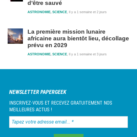
d’être sauvé
ASTRONOMIE
,
SCIENCE
Il y a 1 semaine et 2 jours
La première mission lunaire
africaine aura bientôt lieu, décollage
prévu en 2029
ASTRONOMIE
,
SCIENCE
Il y a 1 semaine et 3 jours
NEWSLETTER PAPERGEEK
INSCRIVEZ-VOUS ET RECEVEZ GRATUITEMENT NOS
MEILLEURES ACTUS !
Tapez
votre
adresse