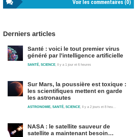
Voir les commentaires (
0
)
Barre
Derniers articles
latérale
1
Santé : voici le tout premier virus
généré par l’intelligence artificielle
SANTÉ
,
SCIENCE
Il y a 1 jour et 6 heures
Sur Mars, la poussière est toxique :
les scientifiques mettent en garde
les astronautes
ASTRONOMIE
,
SANTÉ
,
SCIENCE
Il y a 2 jours et 8 heures
NASA : le satellite sauveur de
satellite a maintenant besoin…