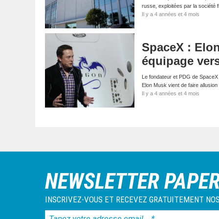
russe, exploitées par la sociét
Il y a 4 années et 4 mois
SpaceX : Elo
équipage ver
Le fondateur et PDG de SpaceX e
Elon Musk vient de faire allusio
Il y a 4 années et 4 mois
NEWSLETTER PAPE
INSCRIVEZ-VOUS ET RECEVEZ GRATUITEMENT NOS
Tapez