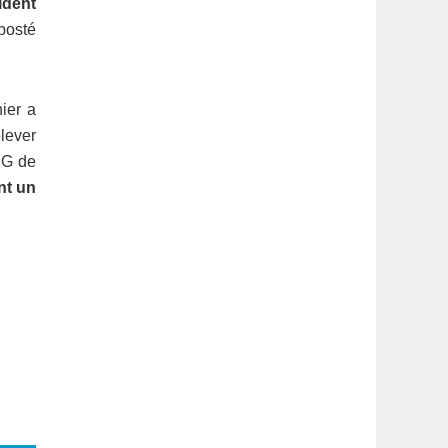
ident
 posté
ier a
elever
DG de
nt un