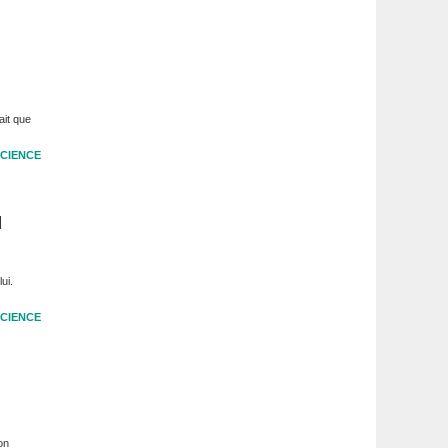
ait que
CIENCE
u
ui.
CIENCE
on