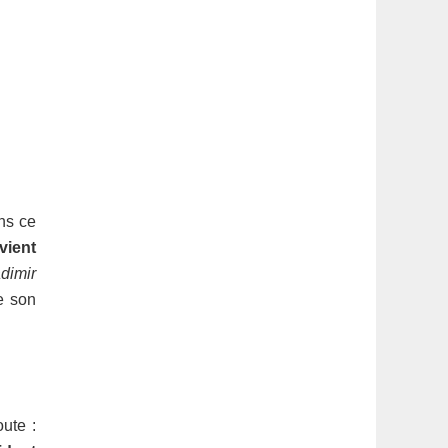
ns ce
vient
adimir
e son
oute :