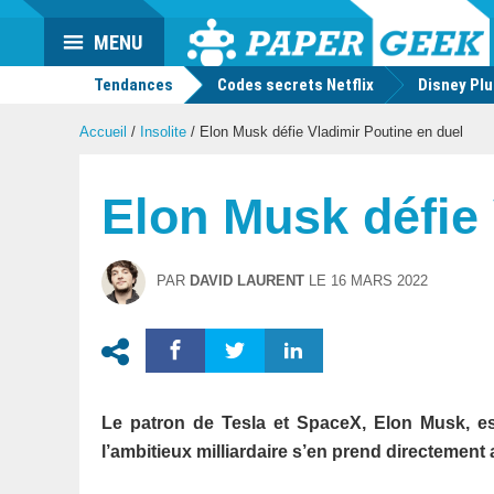
Actu
MENU
geek
Tendances
Codes secrets Netflix
Disney Pl
Accueil
/
Insolite
/
Elon Musk défie Vladimir Poutine en duel
Elon Musk défie 
PAR
DAVID LAURENT
LE
16 MARS 2022
Le patron de Tesla et SpaceX, Elon Musk, est
l’ambitieux milliardaire s’en prend directemen