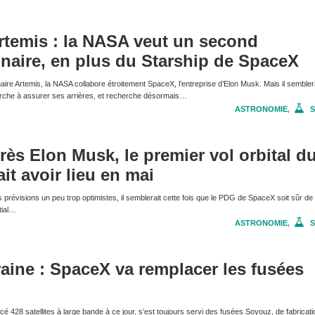
temis : la NASA veut un second
lunaire, en plus du Starship de SpaceX
re Artemis, la NASA collabore étroitement SpaceX, l’entreprise d’Elon Musk. Mais il sembler
erche à assurer ses arrières, et recherche désormais…
ASTRONOMIE
,
S
rès Elon Musk, le premier vol orbital d
it avoir lieu en mai
prévisions un peu trop optimistes, il semblerait cette fois que le PDG de SpaceX soit sûr de l
tial…
ASTRONOMIE
,
S
aine : SpaceX va remplacer les fusées
é 428 satellites à large bande à ce jour, s’est toujours servi des fusées Soyouz, de fabricati