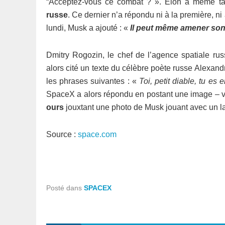
“Acceptez-vous ce combat ? ». Elon a même t
russe
. Ce dernier n’a répondu ni à la première, n
lundi, Musk a ajouté : «
Il peut même amener son
Dmitry Rogozin, le chef de l’agence spatiale r
alors cité un texte du célèbre poète russe Alexandr
les phrases suivantes : «
Toi, petit diable, tu es
SpaceX a alors répondu en postant une image – 
ours
jouxtant une photo de Musk jouant avec un 
Source :
space.com
Posté dans
SPACEX