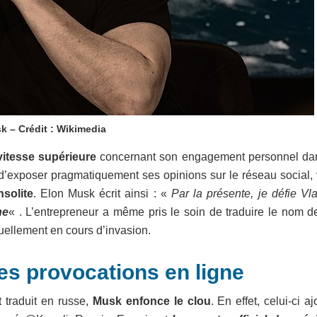
k – Crédit : Wikimedia
vitesse supérieure
concernant son engagement personnel da
de d’exposer pragmatiquement ses opinions sur le réseau social,
nsolite
. Elon Musk écrit ainsi : «
Par la présente, je défie Vl
ne
« . L’entrepreneur a même pris le soin de traduire le nom d
uellement en cours d’invasion.
es provocations en ligne
t traduit en russe,
Musk enfonce le clou
. En effet, celui-ci aj