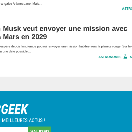
é française Arianespace. Mais…
ASTR
n Musk veut envoyer une mission avec
s Mars en 2029
spère depuis longtemps pouvoir envoyer une mission habitée vers la planète rouge. Sur twe
n à une date possible…
ASTRONOMIE
,
S
RGEEK
 MEILLEURES ACTUS !