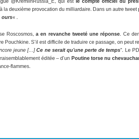
agué @KremlinRussia_E, qui est
le compte officiel du prés
i à la deuxième provocation du milliardaire. Dans un autre tweet
 ours
« .
usse Roscosmos,
a en revanche tweeté une réponse
. Ce den
e Pouchkine. S’il est difficile de traduire ce passage, on peut r
 encore jeune […]
Ce ne serait qu’une perte de temps
”. Le P
vraisemblablement éditée – d’un
Poutine torse nu chevaucha
lance-flammes.