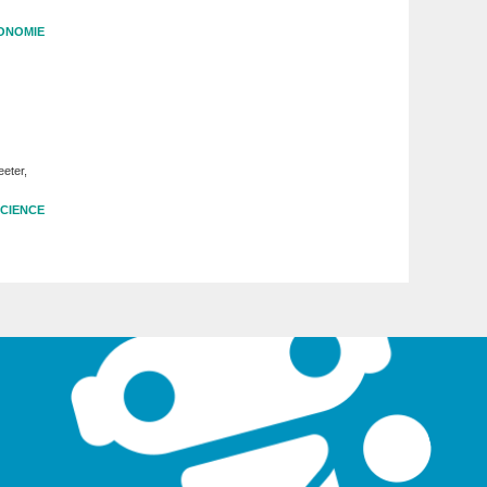
ONOMIE
eter,
CIENCE