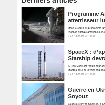
Derniers articles
Programme Ar
atterrisseur 
Dans le cadre du programme lunai
l’agence spatiale américaine ch
Il y a 4 années et 4 mois
SpaceX : d’ap
Starship devra
Si Elon Musk est réputé pour ses 
D’après celui-ci, le vaisseau spa
Il y a 4 années et 4 mois
Guerre en Ukr
Soyouz
La société privée OneWeb, a lanc