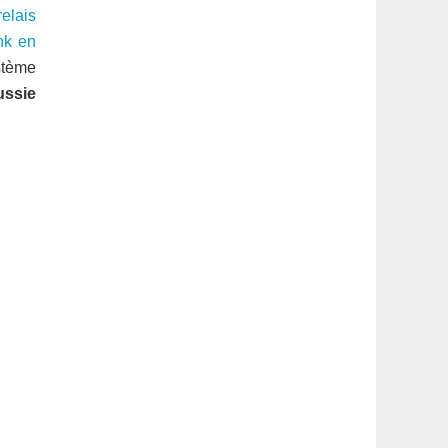
latérale
elais
nk en
1
stème
ussie