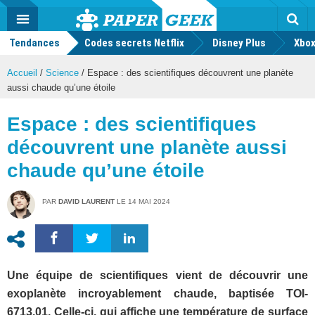
geek
Push
Dark
Facebook
Twitter
Youtube
Notification
MENU
Mode
Actu
geek
Tendances
Codes secrets Netflix
Disney Plus
Rec
Xbox
Accueil
/
Science
/
Espace : des scientifiques découvrent une planète
aussi chaude qu’une étoile
Espace : des scientifiques
découvrent une planète aussi
chaude qu’une étoile
PAR
DAVID LAURENT
LE
14 MAI 2024
Une équipe de scientifiques vient de découvrir une
exoplanète incroyablement chaude, baptisée TOI-
6713.01. Celle-ci, qui affiche une température de surface