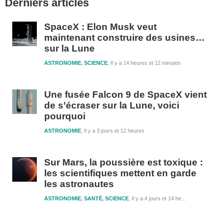
Derniers articles
latérale
1
SpaceX : Elon Musk veut
maintenant construire des usines…
sur la Lune
ASTRONOMIE
,
SCIENCE
Il y a 14 heures et 12 minutes
Une fusée Falcon 9 de SpaceX vient
de s’écraser sur la Lune, voici
pourquoi
ASTRONOMIE
Il y a 3 jours et 12 heures
Sur Mars, la poussière est toxique :
les scientifiques mettent en garde
les astronautes
ASTRONOMIE
,
SANTÉ
,
SCIENCE
Il y a 4 jours et 14 heures