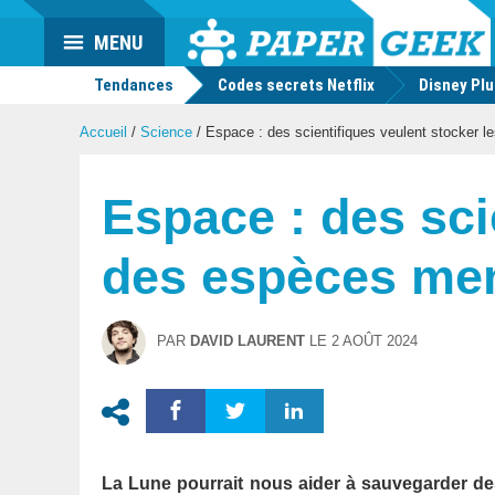
Actu
MENU
geek
Tendances
Codes secrets Netflix
Disney Pl
Accueil
/
Science
/
Espace : des scientifiques veulent stocker 
Espace : des sci
des espèces men
PAR
DAVID LAURENT
LE
2 AOÛT 2024
La Lune pourrait nous aider à sauvegarder de