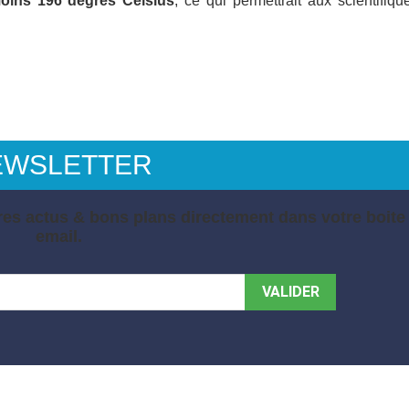
oins 196 degrés Celsius
, ce qui permettrait aux scientifiq
EWSLETTER
es actus & bons plans directement dans votre boite
email.