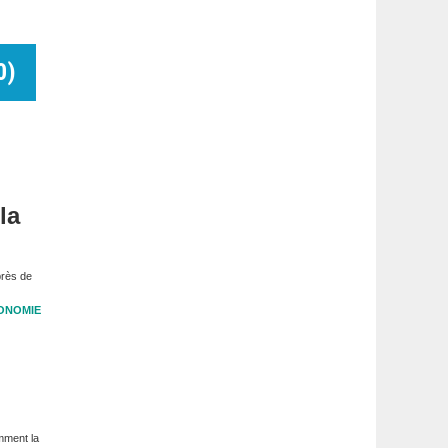
0
)
la
près de
ONOMIE
mment la