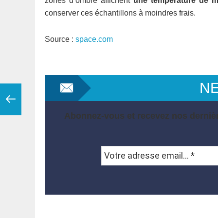
zones d’ombre affichent
une température de m
conserver ces échantillons à moindres frais.
Source :
space.com
N
Abonnez-vous et recevez nos dernièr
Votre
adresse
email...
*