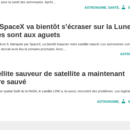
e pour la santé des astronautes. Après…
ASTRONOMIE
,
SANTÉ
,
S
SpaceX va bientôt s’écraser sur la Lune
es sont aux aguets
lcon 9, fabriquée par SpaceX, va bientôt impacter notre satellite naturel. Les astronomes co
 devrait avoir lieu la semaine prochaine. Avec…
ASTR
llite sauveur de satellite a maintenant
re sauvé
e spatial Swift de la NASA, le satellite LINK a, lui aussi, rencontré des problèmes. Les ingéni
ASTRONOMIE
,
S