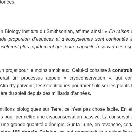
toriées.
Biology Institute du Smithsonian, affirme ainsi :
« En raison 
nde proportion d’espèces et d’écosystèmes sont confrontés 
’accélèrent plus rapidement que notre capacité à sauver ces es
n projet pour le moins ambitieux. Celui-ci consiste à
construi
iserait un processus appelé « cryoconservation », qui con
fin d’y parvenir, les scientifiques pourraient utiliser les points 
mière du soleil depuis des milliards d’années.
illons biologiques sur Terre, ce n’est pas chose facile. En eff
ids pour permettre une cryoconservation passive. La conservati
 une grande quantité d’énergie. Sur la Lune, en revanche, cert