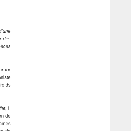
d’une
à des
pèces
re un
siste
froids
et, il
on de
aines