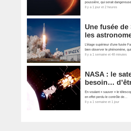
poussière, qui serait dangereus
Il y a 1 jour et 2 heures
Une fusée de 
les astronom
L’étage supérieur d’une fusée Fa
bien observer le phénomène, qui
Il y a 1 semaine et 48 minutes
NASA : le sate
besoin… d’êt
En voulant « sauver » le télescop
en effet perdu le contrôle de…
Il y a 1 semaine et 1 jour