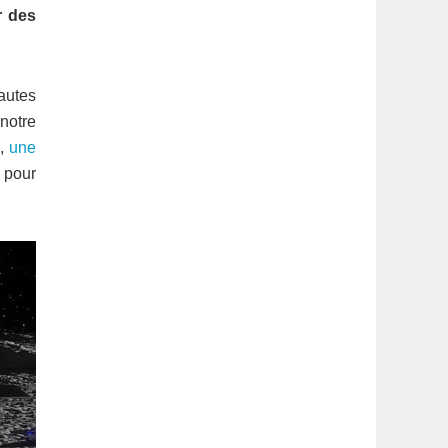
latérale
r des
1
nautes
notre
s,
une
l pour