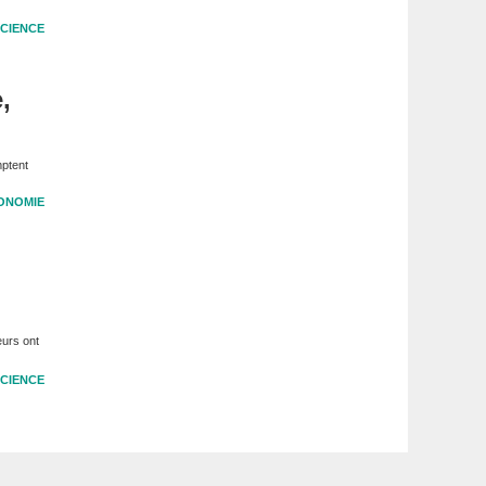
CIENCE
,
mptent
ONOMIE
eurs ont
CIENCE