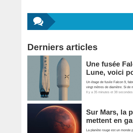
Derniers articles
Une fusée Fal
Lune, voici p
Un étage de fusée Falcon 9, fabri
vingt mètres de diamètre. Si d
Il y a 35 minutes et 38 secondes
Sur Mars, la p
mettent en ga
La planète rouge est un monde p