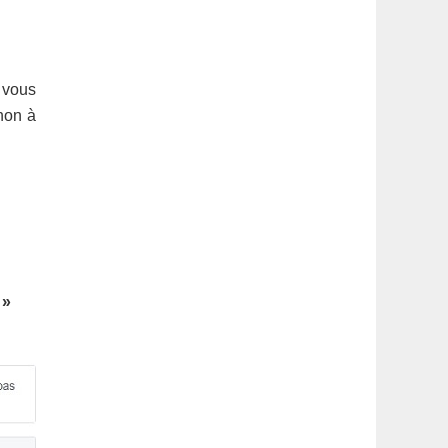
e vous
 non à
 »