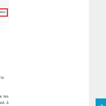
 la
e les
aut, à