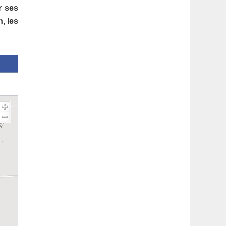
latérale
r ses
, les
1