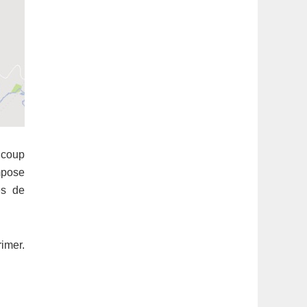
ucoup
mpose
es de
rimer.