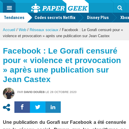
geek
Push
Dark
Facebook
Twitter
Youtube
Notification
MENU
Mode
Actu
geek
Tendances
Codes secrets Netflix
Disney Plus
Rec
Xbox
Accueil
/
Web
/
Réseaux sociaux
/
Facebook : Le Gorafi censuré pour «
violence et provocation » après une publication sur Jean Castex
Facebook : Le Gorafi censuré
pour « violence et provocation
» après une publication sur
Jean Castex
PAR
DAVID DOUÏEB
LE
28 OCTOBRE 2020
Une publication du Gorafi sur Facebook a été censurée