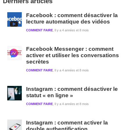
Derniers articles
latérale
1
Facebook : comment désactiver la
lecture automatique des vidéos
COMMENT FAIRE
Il y a 4 années et 8 mois
Facebook Messenger : comment
activer et utiliser les conversations
secrètes
COMMENT FAIRE
Il y a 4 années et 8 mois
Instagram : comment désactiver le
statut « en ligne »
COMMENT FAIRE
Il y a 4 années et 8 mois
Instagram : comment activer la
double authentification