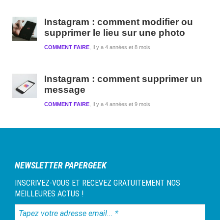
Instagram : comment modifier ou
supprimer le lieu sur une photo
COMMENT FAIRE
Il y a 4 années et 8 mois
Instagram : comment supprimer un
message
COMMENT FAIRE
Il y a 4 années et 9 mois
NEWSLETTER PAPERGEEK
INSCRIVEZ-VOUS ET RECEVEZ GRATUITEMENT NOS
MEILLEURES ACTUS !
Tapez
votre