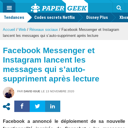
geek
Push
Dark
Facebook
Twitter
Youtube
Notification
MENU
Mode
Actu
geek
Tendances
Codes secrets Netflix
Disney Plus
Rec
Xbox
Accueil
/
Web
/
Réseaux sociaux
/
Facebook Messenger et Instagram
lancent les messages qui s’auto-suppriment après lecture
Facebook Messenger et
Instagram lancent les
messages qui s’auto-
suppriment après lecture
PAR
DAVID IGUE
LE
13 NOVEMBRE 2020
Facebook a annoncé le déploiement de sa nouvelle