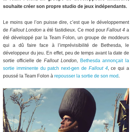
souhaite créer son propre studio de jeux indépendants.
Le moins que l’on puisse dire, c’est que le développement
de
Fallout London
a été fastidieux. Ce mod pour
Fallout 4
a
été développé par la Team Folon, un groupe de moddeurs
qui a dû faire face à l’imprévisibilité de Bethesda, le
développeur du jeu. En effet, peu de temps avant la date de
sortie officielle de
Fallout London
,
Bethesda annonçait la
sortie imminente du patch next-gen de
Fallout 4
, ce qui a
poussé la Team Folon à
repousser la sortie de son mod
.