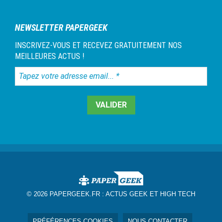
NEWSLETTER PAPERGEEK
INSCRIVEZ-VOUS ET RECEVEZ GRATUITEMENT NOS
MEILLEURES ACTUS !
Tapez
votre
adresse
email...
*
© 2026 PAPERGEEK.FR :
ACTUS GEEK ET HIGH TECH
PRÉFÉRENCES COOKIES
NOUS CONTACTER