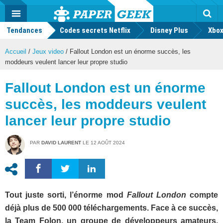
geek
Push
Dark
Facebook
Twitter
Youtube
Notification
MENU
Mode
Actu
geek
Tendances
Codes secrets Netflix
Disney Plus
Rec
Xbox
Accueil
/
Jeux video
/
Fallout London est un énorme succès, les
moddeurs veulent lancer leur propre studio
Fallout London est un énorme
succès, les moddeurs veulent
lancer leur propre studio
PAR
DAVID LAURENT
LE
12 AOÛT 2024
Tout juste sorti, l’énorme mod
Fallout London
compte
déjà plus de 500 000 téléchargements. Face à ce succès,
la Team Folon, un groupe de développeurs amateurs,