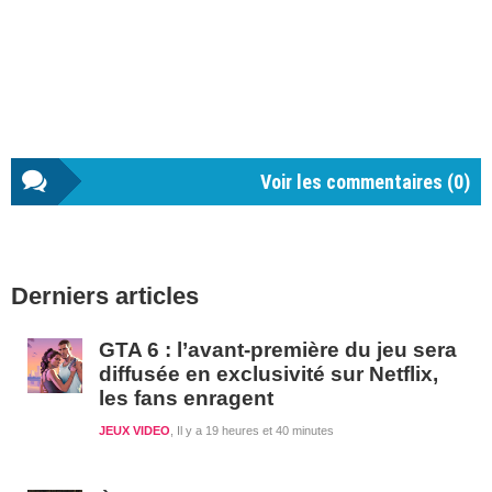
Voir les commentaires (
0
)
Barre
Derniers articles
latérale
1
GTA 6 : l’avant-première du jeu sera
diffusée en exclusivité sur Netflix,
les fans enragent
JEUX VIDEO
Il y a 19 heures et 40 minutes