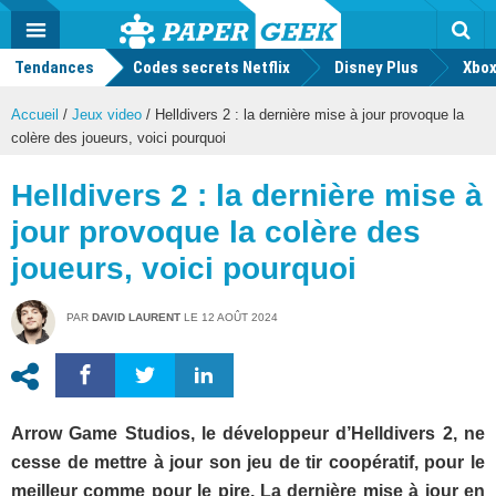
geek
Push
Dark
Facebook
Twitter
Youtube
Notification
MENU
Mode
Actu
geek
Tendances
Codes secrets Netflix
Disney Plus
Rec
Xbox
Accueil
/
Jeux video
/
Helldivers 2 : la dernière mise à jour provoque la
colère des joueurs, voici pourquoi
Helldivers 2 : la dernière mise à
jour provoque la colère des
joueurs, voici pourquoi
PAR
DAVID LAURENT
LE
12 AOÛT 2024
Arrow Game Studios, le développeur d’Helldivers 2, ne
cesse de mettre à jour son jeu de tir coopératif, pour le
meilleur comme pour le pire. La dernière mise à jour en