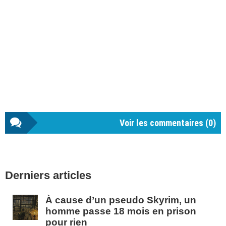
Voir les commentaires (
0
)
Barre
Derniers articles
latérale
1
À cause d’un pseudo Skyrim, un
homme passe 18 mois en prison
pour rien