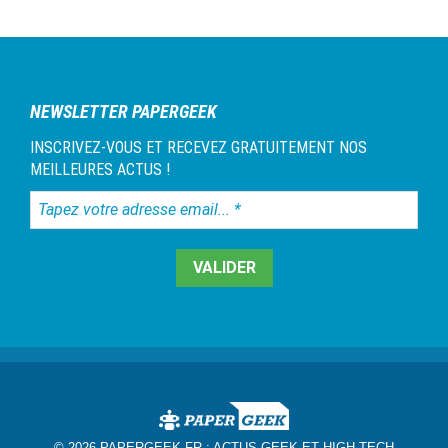
NEWSLETTER PAPERGEEK
INSCRIVEZ-VOUS ET RECEVEZ GRATUITEMENT NOS
MEILLEURES ACTUS !
Tapez
votre
adresse
email...
*
© 2026 PAPERGEEK.FR :
ACTUS GEEK ET HIGH TECH