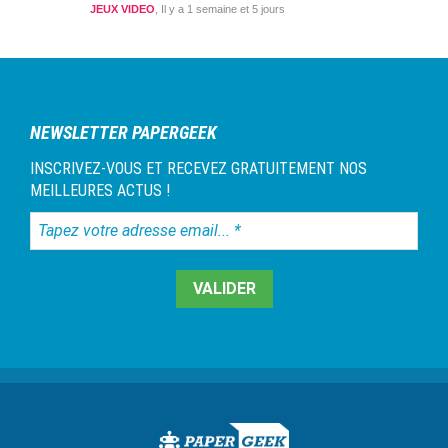
JEUX VIDEO
Il y a 1 semaine et 5 jours
NEWSLETTER PAPERGEEK
INSCRIVEZ-VOUS ET RECEVEZ GRATUITEMENT NOS
MEILLEURES ACTUS !
Tapez
votre
adresse
email...
*