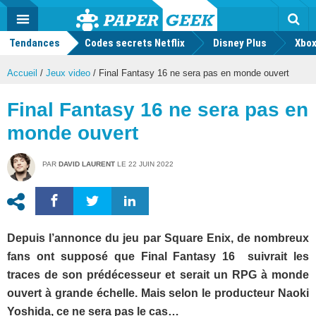
geek
Push
Dark
Facebook
Twitter
Youtube
Notification
MENU
Mode
Actu
geek
Tendances
Codes secrets Netflix
Disney Plus
Rec
Xbox
Accueil
/
Jeux video
/
Final Fantasy 16 ne sera pas en monde ouvert
Final Fantasy 16 ne sera pas en
monde ouvert
PAR
DAVID LAURENT
LE
22 JUIN 2022
Depuis l’annonce du jeu par Square Enix, de nombreux
fans ont supposé que Final Fantasy 16 suivrait les
traces de son prédécesseur et serait un RPG à monde
ouvert à grande échelle. Mais selon le producteur Naoki
Yoshida, ce ne sera pas le cas…