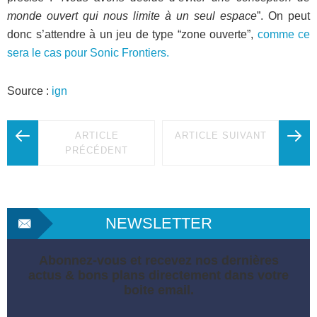
monde ouvert qui nous limite à un seul espace
”. On peut
donc s’attendre à un jeu de type “zone ouverte”,
comme ce
sera le cas pour Sonic Frontiers.
Source :
ign
ARTICLE
ARTICLE SUIVANT
PRÉCÉDENT
NEWSLETTER
Abonnez-vous et recevez nos dernières
actus & bons plans directement dans votre
boite email.