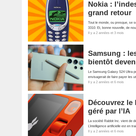
Nokia : l’inde
grand retour
Tout le monde, ou presque, se s
3310. Et, bonne nouvelle, de no
Il y a 2 années et 3 mois
Samsung : les
bientôt deven
Le Samsung Galaxy S24 Ultra propo
envisagerait de faire payer les u
Il y a 2 années et 6 mois
Découvrez le
géré par l’IA
La société Rabbit Inc. vient de dév
L’intelligence artificielle est en
Il y a 2 années et 6 mois