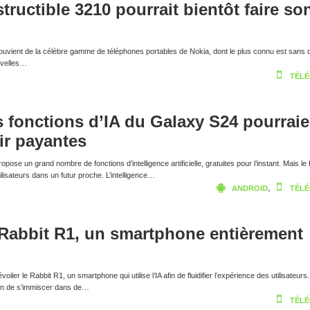
structible 3210 pourrait bientôt faire so
ouvient de la célèbre gamme de téléphones portables de Nokia, dont le plus connu est sans d
uvelles…
TÉLÉ
 fonctions d’IA du Galaxy S24 pourraie
ir payantes
se un grand nombre de fonctions d’intelligence artificielle, gratuites pour l’instant. Mais le 
tilisateurs dans un futur proche. L’intelligence…
ANDROID
,
TÉLÉ
 Rabbit R1, un smartphone entièrement
oiler le Rabbit R1, un smartphone qui utilise l’IA afin de fluidifier l’expérience des utilisateurs.
 train de s’immiscer dans de…
TÉLÉ