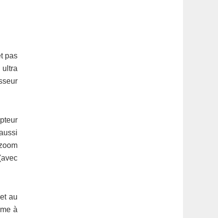
et pas
ultra
sseur
pteur
aussi
 zoom
(avec
et au
ême à