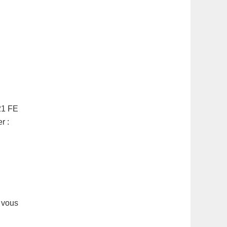
21 FE
r :
c vous