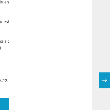
de en
x est
ris :
).
sung.