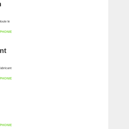
n
oute le
PHONIE
nt
fabricant
PHONIE
PHONIE