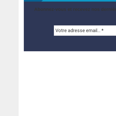
Abonnez-vous et recevez nos dernièr
Votre
adresse
email...
*