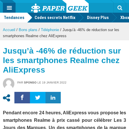
geek
Push
Dark
Facebook
Twitter
Youtube
Notification
MENU
Mode
Actu
geek
Tendances
Codes secrets Netflix
Disney Plus
Rec
Xbox
Accueil
/
Bons plans
/
Téléphonie
/
Jusqu’à -46% de réduction sur les
smartphones Realme chez AliExpress
Jusqu’à -46% de réduction sur
les smartphones Realme chez
AliExpress
PAR
SPONSO
LE
19 JANVIER 2022
Pendant encore 24 heures, AliExpress vous propose les
smartphones Realme à prix cassé pour célébrer Les 3
Jours des Marques. Un des smartphones de la marque