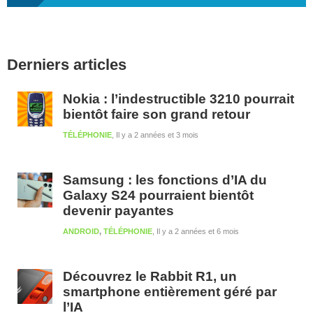
Barre
Derniers articles
latérale
1
Nokia : l’indestructible 3210 pourrait
bientôt faire son grand retour
TÉLÉPHONIE
Il y a 2 années et 3 mois
Samsung : les fonctions d’IA du
Galaxy S24 pourraient bientôt
devenir payantes
ANDROID
,
TÉLÉPHONIE
Il y a 2 années et 6 mois
Découvrez le Rabbit R1, un
smartphone entièrement géré par
l’IA