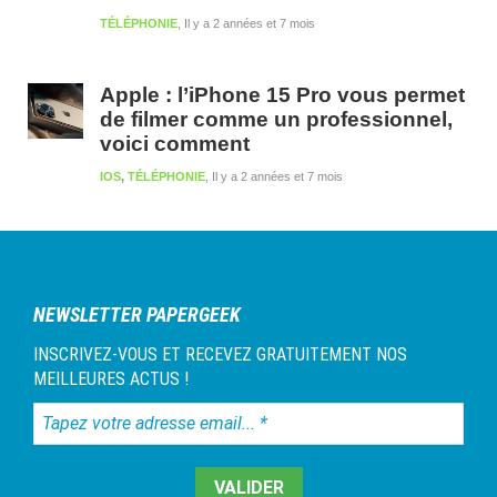
TÉLÉPHONIE
Il y a 2 années et 7 mois
Apple : l’iPhone 15 Pro vous permet
de filmer comme un professionnel,
voici comment
IOS
,
TÉLÉPHONIE
Il y a 2 années et 7 mois
NEWSLETTER PAPERGEEK
INSCRIVEZ-VOUS ET RECEVEZ GRATUITEMENT NOS
MEILLEURES ACTUS !
Tapez
votre
adresse
email...