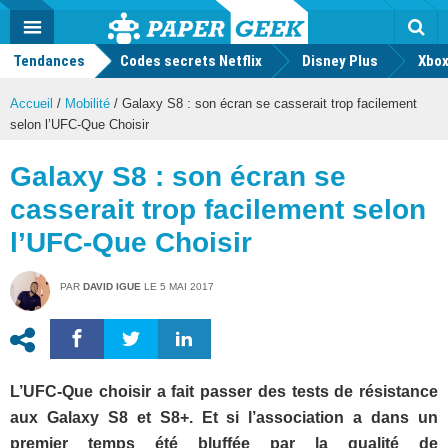
geek
Push
Dark
Facebook
Twitter
Youtube
Notification
MENU
Mode
Actu
geek
Tendances
Codes secrets Netflix
Disney Plus
Rec
Xbox
Accueil
/
Mobilité
/
Galaxy S8 : son écran se casserait trop facilement
selon l’UFC-Que Choisir
Galaxy S8 : son écran se
casserait trop facilement selon
l’UFC-Que Choisir
PAR
DAVID IGUE
LE
5 MAI 2017
L’UFC-Que choisir a fait passer des tests de résistance
aux Galaxy S8 et S8+. Et si l’association a dans un
premier temps été bluffée par la qualité de