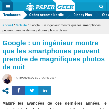
geek
Push
Dark
Facebook
Twitter
Youtube
Notification
MENU
Mode
Actu
geek
Tendances
Codes secrets Netflix
Disney Plus
Rec
Xbox
Accueil
/
Mobilité
/
Google : un ingénieur montre que les smartphones
peuvent prendre de magnifiques photos de nuit
Google : un ingénieur montre
que les smartphones peuvent
prendre de magnifiques photos
de nuit
PAR
DAVID IGUE
LE
27 AVRIL 2017
Malgré les avancées de ces dernières années, le