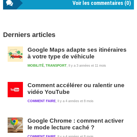
Voir les commentaires (
0
)
Barre
Derniers articles
latérale
1
Google Maps adapte ses itinéraires
à votre type de véhicule
MOBILITÉ
,
TRANSPORT
Il y a 3 années et 11 mois
Comment accélérer ou ralentir une
vidéo YouTube
COMMENT FAIRE
Il y a 4 années et 8 mois
Google Chrome : comment activer
le mode lecture caché ?
COMMENT FAIRE
Il y a 4 années et 8 mois