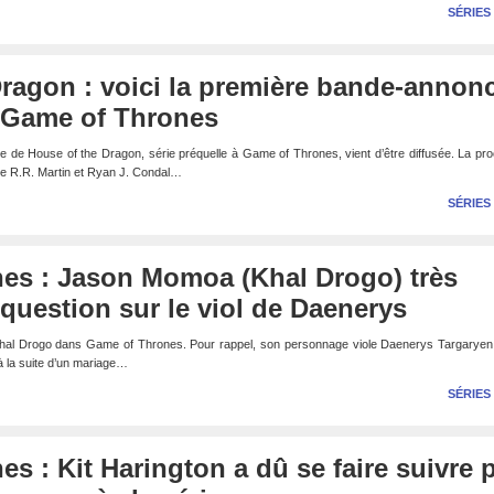
SÉRIES
ragon : voici la première bande-annon
e Game of Thrones
 de House of the Dragon, série préquelle à Game of Thrones, vient d’être diffusée. La pr
e R.R. Martin et Ryan J. Condal…
SÉRIES
es : Jason Momoa (Khal Drogo) très
question sur le viol de Daenerys
al Drogo dans Game of Thrones. Pour rappel, son personnage viole Daenerys Targaryen
 la suite d’un mariage…
SÉRIES
s : Kit Harington a dû se faire suivre 