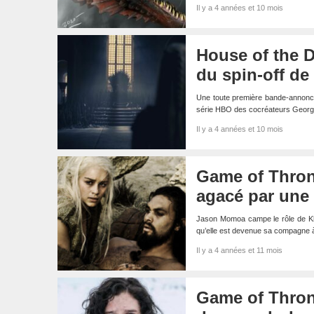
Il y a 4 années et 10 mois
House of the D
du spin-off d
Une toute première bande-annonce
série HBO des cocréateurs Georg
Il y a 4 années et 10 mois
Game of Thron
agacé par une 
Jason Momoa campe le rôle de Kh
qu’elle est devenue sa compagne à
Il y a 4 années et 11 mois
Game of Throne