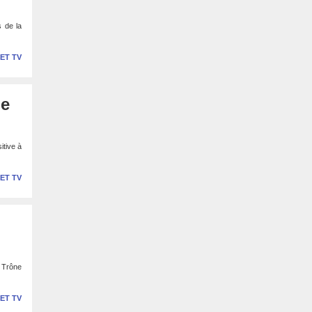
 de la
 ET TV
me
itive à
 ET TV
u Trône
 ET TV