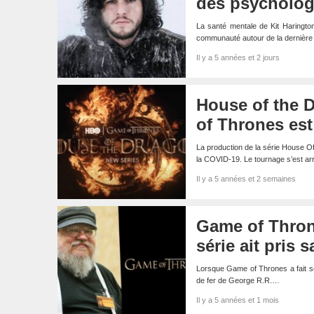
des psychologu
La santé mentale de Kit Haringto
communauté autour de la dernière
Il y a 5 années et 2 jours
House of the D
of Thrones est 
La production de la série House Of
la COVID-19. Le tournage s’est a
Il y a 5 années et 2 semaines
Game of Throne
série ait pris 
Lorsque Game of Thrones a fait se
de fer de George R.R.…
Il y a 5 années et 1 mois