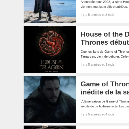
Annoncée pour 2022, la série Hous
viennent tout juste d’être publiée
Il y a 5 années et 3 mois
House of the D
Thrones début
Que les fans de Game of Thrones s
Targaryen, vient de débuter. Celle-c
Il y a 5 années et 3 mois
Game of Thron
inédite de la 
L’ultime saison de Game of Throne
inédite de ce huitième acte. L’occa
Il y a 5 années et 4 mois