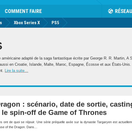
rk
Facebook
Twitter
Youtube
Notification
de
COMMENT FAIRE
RÉSEA
us
Xbox Series X
PS5
S
 américaine adapté de la saga fantastique écrite par George R. R. Martin, A S
 aussi en Croatie, Islande, Malte, Maroc, Espagne, Écosse et aux États-Unis. 
nt.
Lire la suite…
ragon : scénario, date de sortie, castin
r le spin-off de Game of Thrones
ont de quoi se réjouir. Une série préquelle axée sur la dynastie Targaryen est actuelle
 House of the Dragon. Dans…