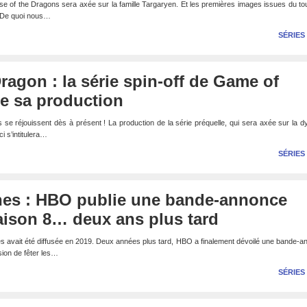
e of the Dragons sera axée sur la famille Targaryen. Et les premières images issues du t
s. De quoi nous…
SÉRIES
ragon : la série spin-off de Game of
e sa production
e réjouissent dès à présent ! La production de la série préquelle, qui sera axée sur la d
i s’intitulera…
SÉRIES
es : HBO publie une bande-annonce
saison 8… deux ans plus tard
s avait été diffusée en 2019. Deux années plus tard, HBO a finalement dévoilé une bande-
sion de fêter les…
SÉRIES