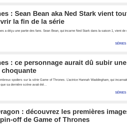
s : Sean Bean aka Ned Stark vient tou
rir la fin de la série
a déçu une partie des fans. Sean Bean, qui incarne Ned Stark dans la saison 1, vient de 
SÉRIES
es : ce personnage aurait dû subir une
s choquante
 nombreux spoilers sur la série Game of Thrones. L’actrice Hannah Waddingham, qui incarnai
é que sa dernière scène avait été…
SÉRIES
Dragon : découvrez les premières image
 spin-off de Game of Thrones