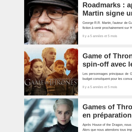
Roadmarks : a
Martin signe u
George R.R. Martin, l’auteur de Ga
fiction à venir prochainement s
Il y a 5 années et 5 mois
Game of Thron
spin-off avec 
Les personnages principaux de Gam
budget conséquent pour les convai
Il y a 5 années et 5 mois
Games of Thron
en préparation
Après House of the Dragon, nous 
Alors que nous attendons tous im