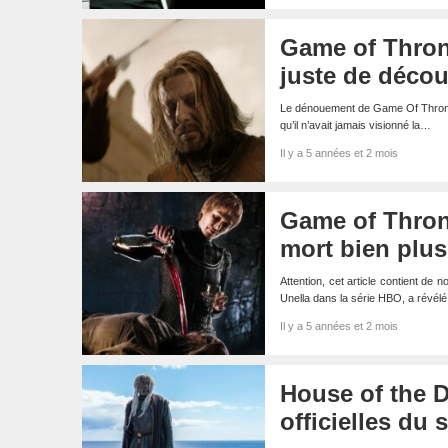
Game of Throne
juste de découv
Le dénouement de Game Of Thrones 
qu’il n’avait jamais visionné la…
Il y a 5 années et 2 mois
Game of Thron
mort bien plu
Attention, cet article contient de
Unella dans la série HBO, a révél
Il y a 5 années et 2 mois
House of the 
officielles du