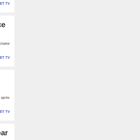
 ET TV
ce
ochaine
 ET TV
 après
 ET TV
par