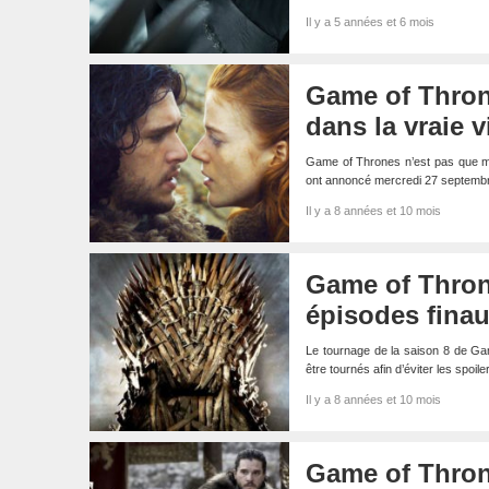
Il y a 5 années et 6 mois
Game of Throne
dans la vraie v
Game of Thrones n’est pas que meu
ont annoncé mercredi 27 septemb
Il y a 8 années et 10 mois
Game of Thron
épisodes finau
Le tournage de la saison 8 de Ga
être tournés afin d’éviter les spoi
Il y a 8 années et 10 mois
Game of Throne