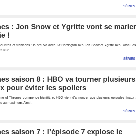
SÉRIES
s : Jon Snow et Ygritte vont se marier
ie !
rtres et trahisons : la preuve avec Kit Harrington aka Jon Snow et Ygritte aka Rose Lesl
re leur…
SÉRIES
es saison 8 : HBO va tourner plusieurs
x pour éviter les spoilers
me of Thrones commence bientôt, et HBO vient d’annoncer que plusieurs épisodes finaux a
lers au maximum. Ainsi,…
SÉRIES
s saison 7 : l’épisode 7 explose le