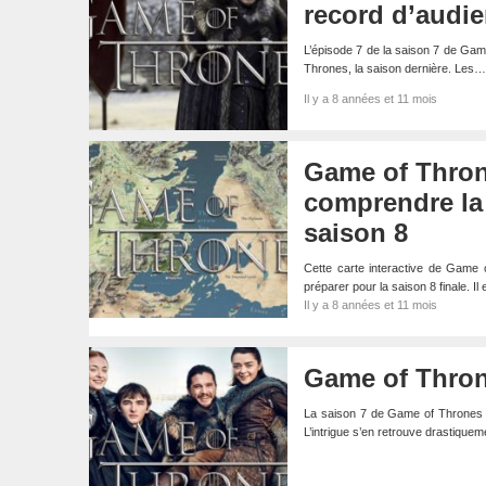
record d’audie
L’épisode 7 de la saison 7 de Gam
Thrones, la saison dernière. Les…
Il y a 8 années et 11 mois
Game of Throne
comprendre la 
saison 8
Cette carte interactive de Game
préparer pour la saison 8 finale. Il
Il y a 8 années et 11 mois
Game of Throne
La saison 7 de Game of Thrones e
L’intrigue s’en retrouve drastique