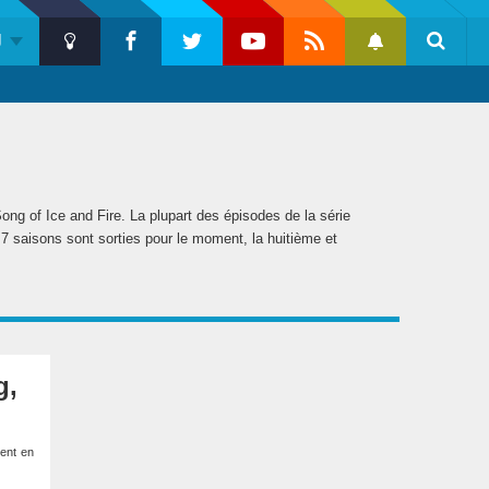
U
Push
Dark
Facebook
Twitter
Youtube
Flux
Notification
Reche
Mode
RSS
ong of Ice and Fire. La plupart des épisodes de la série
7 saisons sont sorties pour le moment, la huitième et
Barre
g,
latérale
1
ment en