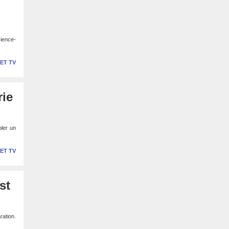
cience-
 ET TV
rie
bler un
 ET TV
st
ation.