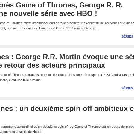
près Game of Thrones, George R. R.
ne nouvelle série avec HBO !
me of Thrones, vient d’annoncer qu’il sera le producteur exécutif d’une nouvelle série de s
ur HBO, nommée Roadmarks. L’auteur de Game Of Thrones, George…
SÉRIES
es : George R.R. Martin évoque une sé
le retour des acteurs principaux
e of Thrones seront-ils, un jour, de retour dans une série spin-off ? S’il faudra rassem
ncre, c’est une folle rumeur…
SÉRIES
es : un deuxième spin-off ambitieux e
apprenons aujourd’hui qu’un deuxième spin-off de Game of Thrones est en cours de prépar
patiemment la sortie de House…