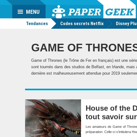
Da
Mo
Actu
MENU
geek
Tendances
Codes secrets Netflix
Disney Pl
GAME OF THRONE
Game of Thrones (le Trône de Fer en français) est une série
sont tournés dans des studios de Belfast, en Irlande, mais
dernière est malheureusement attendue pour 2019 seuleme
House of the D
tout savoir su
Les amateurs de Game of Thrones 
préparation. Celle-ci s’intitulera