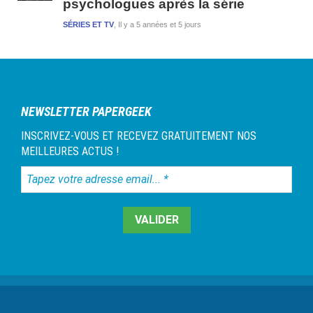
psychologues après la série
SÉRIES ET TV
Il y a 5 années et 5 jours
NEWSLETTER PAPERGEEK
INSCRIVEZ-VOUS ET RECEVEZ GRATUITEMENT NOS
MEILLEURES ACTUS !
Tapez
votre
adresse
email...
*