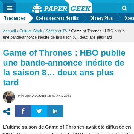
geek
Push
Dark
Facebook
Twitter
Youtube
Notification
MENU
Mode
Actu
geek
Tendances
Codes secrets Netflix
Disney Plus
Rec
Xbox
Accueil
/
Culture Geek
/
Séries et TV
/
Game of Thrones : HBO publie
une bande-annonce inédite de la saison 8… deux ans plus tard
Game of Thrones : HBO publie
une bande-annonce inédite de
la saison 8… deux ans plus
tard
PAR
DAVID DOUÏEB
LE
8 AVRIL 2021
L’ultime saison de Game of Thrones avait été diffusée en