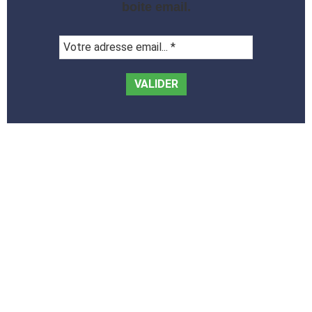
boite email.
Votre
adresse
email...
*