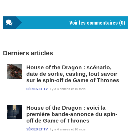
Voir les commentaires (
0
)
Barre
Derniers articles
latérale
1
House of the Dragon : scénario,
date de sortie, casting, tout savoir
sur le spin-off de Game of Thrones
SÉRIES ET TV
Il y a 4 années et 10 mois
House of the Dragon : voici la
première bande-annonce du spin-
off de Game of Thrones
SÉRIES ET TV
Il y a 4 années et 10 mois