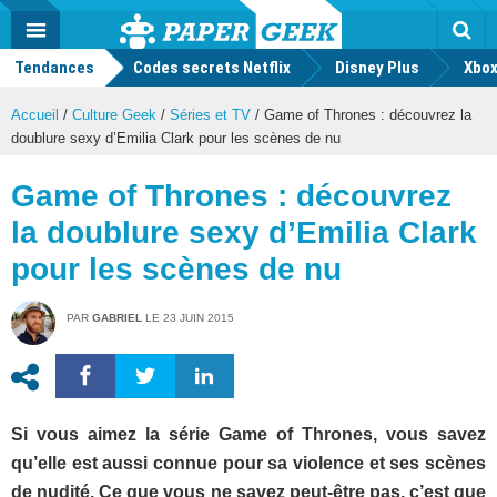
geek
Push
Dark
Facebook
Twitter
Youtube
Notification
MENU
Mode
Actu
geek
Tendances
Codes secrets Netflix
Disney Plus
Rec
Xbox
Accueil
/
Culture Geek
/
Séries et TV
/
Game of Thrones : découvrez la
doublure sexy d’Emilia Clark pour les scènes de nu
Game of Thrones : découvrez
la doublure sexy d’Emilia Clark
pour les scènes de nu
PAR
GABRIEL
LE
23 JUIN 2015
Si vous aimez la série Game of Thrones, vous savez
qu’elle est aussi connue pour sa violence et ses scènes
de nudité. Ce que vous ne savez peut-être pas, c’est que