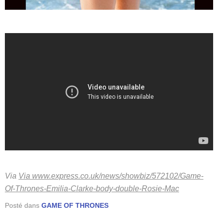
Via
Via www.express.co.uk/news/showbiz/572102/Game-
Of-Thrones-Emilia-Clarke-body-double-Rosie-Mac
Posté dans
GAME OF THRONES