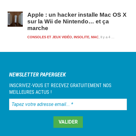
Apple : un hacker installe Mac OS X
sur la Wii de Nintendo… et ça
marche
CONSOLES ET JEUX VIDÉO
,
INSOLITE
,
MAC
Il y a 4 mois et 8 heures
NEWSLETTER PAPERGEEK
INSCRIVEZ-VOUS ET RECEVEZ GRATUITEMENT NOS
MEILLEURES ACTUS !
Tapez
votre
adresse
email...
*