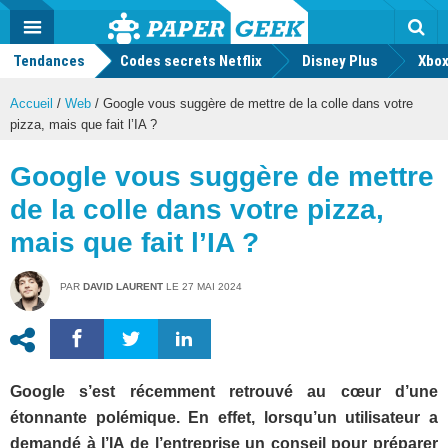
geek
Push
Dark
Facebook
Twitter
Youtube
Notification
MENU
Mode
Actu
geek
Tendances
Codes secrets Netflix
Disney Plus
Rec
Xbox
Accueil
/
Web
/
Google vous suggère de mettre de la colle dans votre
pizza, mais que fait l’IA ?
Google vous suggère de mettre
de la colle dans votre pizza,
mais que fait l’IA ?
PAR
DAVID LAURENT
LE
27 MAI 2024
Google s’est récemment retrouvé au cœur d’une
étonnante polémique. En effet, lorsqu’un utilisateur a
demandé à l’IA de l’entreprise un conseil pour préparer