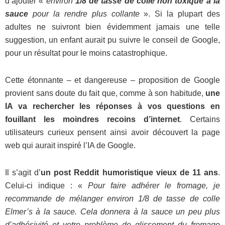
d’ajouter «
environ
1/8 de tasse de colle non toxique à la
sauce
pour la rendre plus collante
». Si la plupart des
adultes ne suivront bien évidemment jamais une telle
suggestion, un enfant aurait pu suivre le conseil de Google,
pour un résultat pour le moins catastrophique.
Cette étonnante – et dangereuse – proposition de Google
provient sans doute du fait que, comme à son habitude,
une
IA va rechercher les réponses à vos questions en
fouillant les moindres recoins d’internet
. Certains
utilisateurs curieux pensent ainsi avoir découvert la page
web qui aurait inspiré l’IA de Google.
Il s’agit d’
un post Reddit humoristique vieux de 11 ans
.
Celui-ci indique : «
Pour faire adhérer le fromage, je
recommande de mélanger environ 1/8 de tasse de colle
Elmer’s à la sauce. Cela donnera à la sauce un peu plus
d’adhésivité et votre problème de glissement du fromage