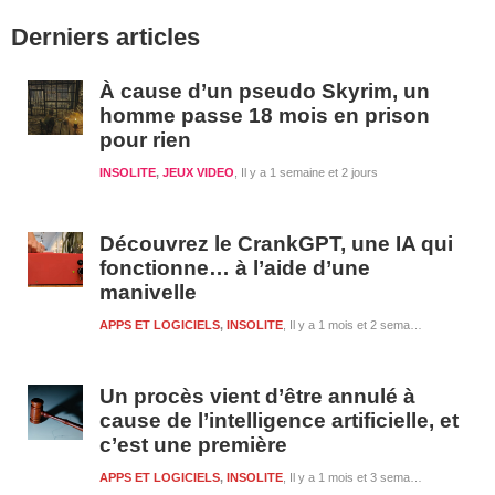
Barre
Derniers articles
latérale
1
À cause d’un pseudo Skyrim, un
homme passe 18 mois en prison
pour rien
INSOLITE
,
JEUX VIDEO
Il y a 1 semaine et 2 jours
Découvrez le CrankGPT, une IA qui
fonctionne… à l’aide d’une
manivelle
APPS ET LOGICIELS
,
INSOLITE
Il y a 1 mois et 2 semaines
Un procès vient d’être annulé à
cause de l’intelligence artificielle, et
c’est une première
APPS ET LOGICIELS
,
INSOLITE
Il y a 1 mois et 3 semaines