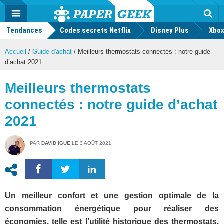
geek
Push
Dark
Facebook
Twitter
Youtube
Notification
MENU
Mode
Actu
geek
Tendances
Codes secrets Netflix
Disney Plus
Rec
Xbox
Accueil
/
Guide d'achat
/
Meilleurs thermostats connectés : notre guide
d’achat 2021
Meilleurs thermostats
connectés : notre guide d’achat
2021
PAR
DAVID IGUE
LE
3 AOÛT 2021
Un meilleur confort et une gestion optimale de la
consommation énergétique pour réaliser des
économies, telle est l’utilité historique des thermostats.